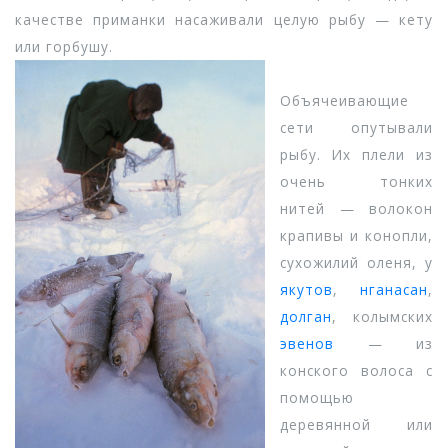
качестве приманки насаживали целую рыбу — кету
или горбушу.
Объячеивающие
сети опутывали
рыбу. Их плели из
очень тонких
нитей — волокон
крапивы и конопли,
сухожилий оленя, у
якутов
,
нганасан
,
долган
, колымских
эвенов
— из
конского волоса с
помощью
деревянной или