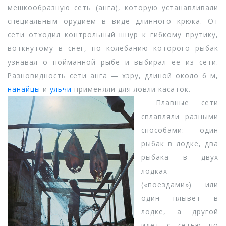
мешкообразную сеть (анга), которую устанавливали
специальным орудием в виде длинного крюка. От
сети отходил контрольный шнур к гибкому прутику,
воткнутому в снег, по колебанию которого рыбак
узнавал о пойманной рыбе и выбирал ее из сети.
Разновидность сети анга — хэру, длиной около 6 м,
нанайцы
и
ульчи
применяли для ловли касаток.
Плавные сети
сплавляли разными
способами: один
рыбак в лодке, два
рыбака в двух
лодках
(«поездами») или
один плывет в
лодке, а другой
идет с сетью по