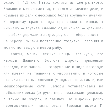
около 1—1,5 см. Невод состоял из центрального,
большого мешка (мотни), сшитого из мелкой дели, и
крыльев из дели с несколько более крупными ячеями.
К верхнему краю невода пришивали поплавки, к
нижнему — грузила. Обычно одно крыло — «речное»
— рыбаки держали в лодке, другое — «береговое» —
на берегу. Рыбаки постепенно сходились, загоняя в
мотню попавшую в невод рыбу.
Ханты, манси, лесные ненцы, селькупы, все
народы Дальнего Востока широко применяли
заездок, или запор, — сооружение в виде изгороди
или плетня из тальника с «воротами», в которые
ставили плетеные ловушки (морды, верши, гимги) или
мешкообразные сети. Запоры устанавливали на
небольших реках (их русла перегораживали целиком),
а также на озерах, в заливах. На широких реках
перегораживали часть русла. Заездки имели Г-