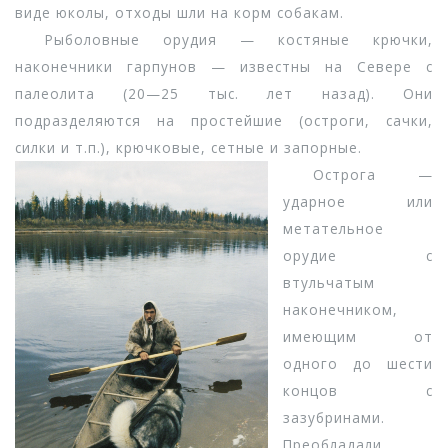
виде юколы, отходы шли на корм собакам.
Рыболовные орудия — костяные крючки,
наконечники гарпунов — известны на Севере с
палеолита (20—25 тыс. лет назад). Они
подразделяются на простейшие (остроги, сачки,
силки и т.п.), крючковые, сетные и запорные.
Острога —
ударное или
метательное
орудие с
втульчатым
наконечником,
имеющим от
одного до шести
концов с
зазубринами.
Преобладали