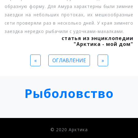
образную форму. Для Амура характерны были зимние
заездки на небольших протоках, их мешкообразные
сети проверяли раз в несколько дней. У края зимнего
заездка нередко рыбачили с удочками-махалками.
статья из энциклопедии
"Арктика - мой дом"
«
ОГЛАВЛЕНИЕ
»
Рыболовство
© 2020 Арктика