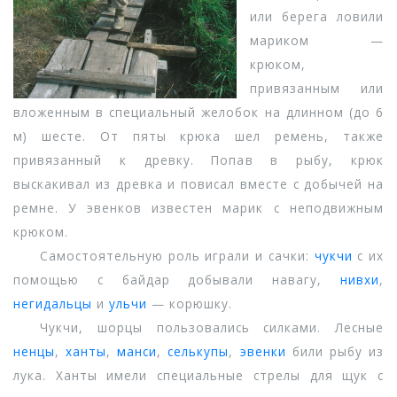
или берега ловили
мариком —
крюком,
привязанным или
вложенным в специальный желобок на длинном (до 6
м) шесте. От пяты крюка шел ремень, также
привязанный к древку. Попав в рыбу, крюк
выскакивал из древка и повисал вместе с добычей на
ремне. У эвенков известен марик с неподвижным
крюком.
Самостоятельную роль играли и сачки:
чукчи
с их
помощью с байдар добывали навагу,
нивхи
,
негидальцы
и
ульчи
— корюшку.
Чукчи, шорцы пользовались силками. Лесные
ненцы
,
ханты
,
манси
,
селькупы
,
эвенки
били рыбу из
лука. Ханты имели специальные стрелы для щук с