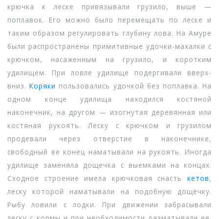
крючка к леске привязывали грузило, выше —
поплавок. Его можно было перемещать по леске и
таким образом регулировать глубину лова. На Амуре
были распространены примитивные удочки-махалки с
крючком, насаженным на грузило, и коротким
удилищем. При ловле удилище подергивали вверх-
вниз.
Коряки
пользовались удочкой без поплавка. На
одном конце удилища находился костяной
наконечник, на другом — изогнутая деревянная или
костяная рукоять. Леску с крючком и грузилом
продевали через отверстие в наконечнике,
свободный ее конец наматывали на рукоять. Иногда
удилище заменяла дощечка с выемками на концах.
Сходное строение имела крючковая снасть
кетов
,
леску которой наматывали на подобную дощечку.
Рыбу ловили с лодки. При движении забрасывали
леску с кормы и при необходимости разматывали ее.