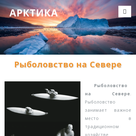
АРКТИКА
Рыболовство на Севере
Рыболовство
на Севере
.
Рыболовство
занимает важное
место в
традиционном
хозяйстве