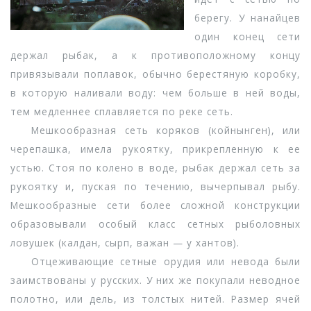
берегу. У нанайцев
один конец сети
держал рыбак, а к противоположному концу
привязывали поплавок, обычно берестяную коробку,
в которую наливали воду: чем больше в ней воды,
тем медленнее сплавляется по реке сеть.
Мешкообразная сеть коряков (койнынген), или
черепашка, имела рукоятку, прикрепленную к ее
устью. Стоя по колено в воде, рыбак держал сеть за
рукоятку и, пуская по течению, вычерпывал рыбу.
Мешкообразные сети более сложной конструкции
образовывали особый класс сетных рыболовных
ловушек (калдан, сырп, важан — у хантов).
Отцеживающие сетные орудия или невода были
заимствованы у русских. У них же покупали неводное
полотно, или дель, из толстых нитей. Размер ячей