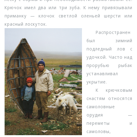
Крючок имел два или три зуба. К нему привязывали
приманку — клочок светлой оленьей шерсти или
красный лоскуток.
Распространен
был зимний
подледный лов с
удочкой. Часто над
прорубью рыбак
устанавливал
укрытие.
К крючковым
снастям относятся
самоловные
орудия —
переметы и
самоловы,