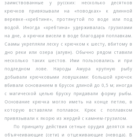
заимствованные у русских: несколько десятков
крючков привязывали на «поводках» к длинной
веревке-«хребтине», протянутой по воде или под
водой. Иногда «хребтина» удерживалась грузилами
на дне, а крючки висели в воде благодаря поплавкам.
Саамы укрепляли леску с крючком к шесту, вбитому в
дно реки или озера (алувн). Обычно рядом ставили
несколько таких шестов. Ими пользовались и при
подледном лове. Народы Амура крупную рыбу
добывали крючковыми ловушками: большой крючок
вбивали основанием в брусок длиной до 0,5 м; иногда
с магической целью бруску придавали форму рыбы.
Основание крючка могло иметь на конце петлю, в
которую вставляли поплавок. Крюк с поплавком
привязывали к якорю из жердей с камнем-грузилом.
По принципу действия сетные орудия делятся на
объячеивающие (сети) и отцеживающие (невода). В