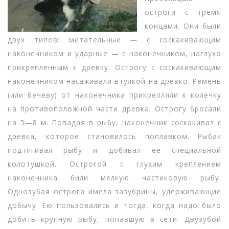
остроги с тремя
концами. Они были
двух типов: метательные — с соскакивающим
наконечником и ударные — с наконечником, наглухо
прикрепленным к древку. Острогу с соскакивающим
наконечником насаживали втулкой на древко. Ремень
(или бечеву) от наконечника прикрепляли к колечку
на противоположной части древка. Острогу бросали
на 5—8 м. Попадая в рыбу, наконечник соскакивал с
древка, которое становилось поплавком. Рыбак
подтягивал рыбу и добивал ее специальной
колотушкой. Острогой с глухим креплением
наконечника били мелкую частиковую рыбу.
Однозубая острога имела зазубрины, удерживающие
добычу. Ею пользовались и тогда, когда надо было
добить крупную рыбу, попавшую в сети. Двузубой