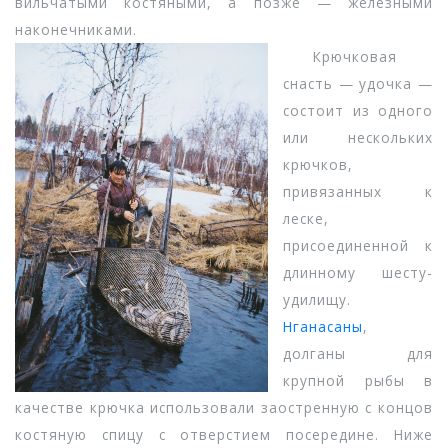
вильчатыми костяными, а позже — железными
наконечниками.
Крючковая
снасть — удочка —
состоит из одного
или нескольких
крючков,
привязанных к
леске,
присоединенной к
длинному шесту-
удилищу.
Нганасаны
,
долганы для
крупной рыбы в
качестве крючка использовали заостренную с концов
костяную спицу с отверстием посередине. Ниже