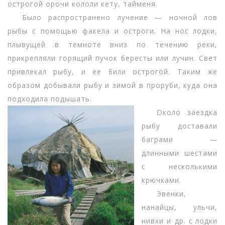
острогой орочи кололи кету, тайменя.
Было распространено лучение — ночной лов
рыбы с помощью факела и остроги. На нос лодки,
плывущей в темноте вниз по течению реки,
прикрепляли горящий пучок бересты или лучин. Свет
привлекал рыбу, и ее били острогой. Таким же
образом добывали рыбу и зимой в проруби, куда она
подходила подышать.
Около заездка
рыбу доставали
баграми —
длинными шестами
с несколькими
крючками.
Эвенки,
нанайцы, ульчи,
нивхи и др. с лодки