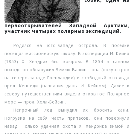
собак, один из
первооткрывателей Западной Арктики,
участник четырех полярных экспедиций.
Родился на юго-западе острова. В поселке
посещал миссионерскую школу. В экспедиции И. Кейна
(1853) Х. Хендрик был каюром. В 1854 в санном
походе он обнаружил Землю Вашингтона (полуостров
на северо-западе Гренландии) и свободный ото льда
прол. Кеннеди (названия даны И. Кейном). Далее к
северу путешественники видели открытое Полярное
море — прол. Холл-Бейсин.
Непрочный лед вынудил их бросить сани.
Погрузив на себя часть припасов, они повернули
назад. Только удачная охота Х. Хендрика зимой и