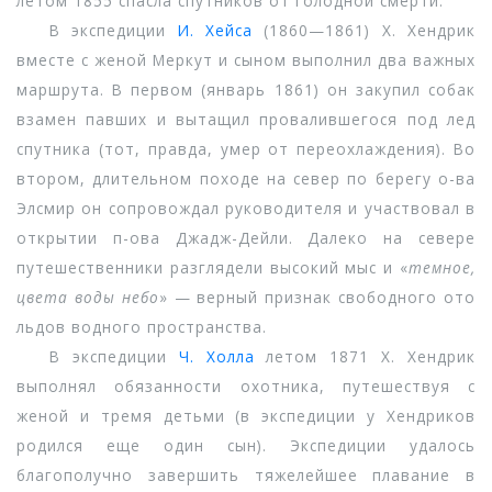
летом 1855 спасла спутников от голодной смерти.
В экспедиции
И. Хейса
(1860—1861) Х. Хендрик
вместе с женой Меркут и сыном выполнил два важных
маршрута. В первом (январь 1861) он закупил собак
взамен павших и вытащил провалившегося под лед
спутника (тот, правда, умер от переохлаждения). Во
втором, длительном походе на север по берегу о-ва
Элсмир он сопровождал руководителя и участвовал в
открытии п-ова Джадж-Дейли. Далеко на севере
путешественники разглядели высокий мыс и «
темное,
цвета воды небо
» — верный признак свободного ото
льдов водного пространства.
В экспедиции
Ч. Холла
летом 1871 Х. Хендрик
выполнял обязанности охотника, путешествуя с
женой и тремя детьми (в экспедиции у Хендриков
родился еще один сын). Экспедиции удалось
благополучно завершить тяжелейшее плавание в