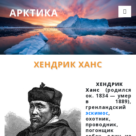
АРКТИКА
ХЕНДРИК ХАНС
ХЕНДРИК
Ханс
(родился
ок. 1834 — умер
в 1889),
гренландский
эскимос
,
охотник,
проводник,
погонщик