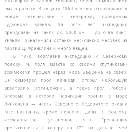
Джозефом и Ханной Эбербинг, очень помогавшими
ему в работе. В августе 1864 все они отправились в
новое путешествие к северному побережью
Гудзонова залива. За пять лет экспедиции
преодолели на санях ок. 5000 км — до о-ва Кинг-
Уильям, обнаружили останки нескольких человек из
партии Д. Франклина и много вещей.
В 1870, возглавив экспедицию к Северному
полюсу, Ч. Холл вместе со своими спутниками-
эскимосами прошел через море Баффина на север.
Он осмотрел прол. Кеннеди, открыл небольшую
акваторию (Холл-Бейсин), а также прол. Робсон.
Впервые в истории навигации проник в море
Линкольна — часть Северного Ледовитого океана
(все названия, кроме первого, даны Ч. Холлом).
Исследователь установил, что Гренландия
протягивается к северу на 170 км дальше, чем