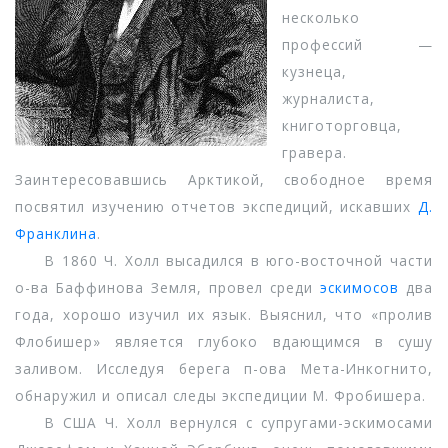
несколько
профессий —
кузнеца,
журналиста,
книготорговца,
гравера.
Заинтересовавшись Арктикой, свободное время
посвятил изучению отчетов экспедиций, искавших
Д.
Франклина
.
В 1860 Ч. Холл высадился в юго-восточной части
о-ва Баффинова Земля, провел среди
эскимосов
два
года, хорошо изучил их язык. Выяснил, что «пролив
Флобишер» является глубоко вдающимся в сушу
заливом. Исследуя берега п-ова Мета-Инкогнито,
обнаружил и описал следы экспедиции М. Фробишера.
В США Ч. Холл вернулся с супругами-эскимосами