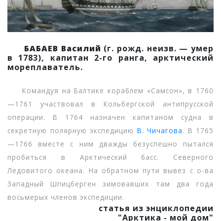
БАБАЕВ Василий
(г. рожд. неизв. — умер
в 1783), капитан 2-го ранга, арктический
мореплаватель.
Командуя на Балтике кораблем «Самсон», в 1760
—1761 участвовал в Кольбергской антипрусской
операции. В 1764 назначен капитаном судна в
секретную полярную экспедицию
В. Чичагова
. В 1765
—1766 вместе с ним дважды безуспешно пытался
пробиться в Арктический басс. Северного
Ледовитого океана. На обратном пути вывез с о-ва
Западный Шпицберген зимовавших там два года
восьмерых членов экспедиции.
статья из энциклопедии
"Арктика - мой дом"