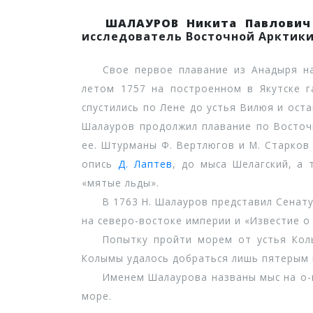
ШАЛАУРОВ Никита Павлович
исследователь Восточной Арктики
Свое первое плавание из Анадыря на К
летом 1757 на построенном в Якутске г
спустились по Лене до устья Вилюя и ост
Шалауров продолжил плавание по Восточн
ее. Штурманы Ф. Вертлюгов и М. Старков
опись
Д. Лаптев
, до мыса Шелагский, а
«мятые льды».
В 1763 Н. Шалауров представил Сенату д
на северо-востоке империи и «Известие о
Попытку пройти морем от устья Колымы
Колымы удалось добраться лишь пятерым и
Именем Шалаурова названы мыс на о-ве 
море.