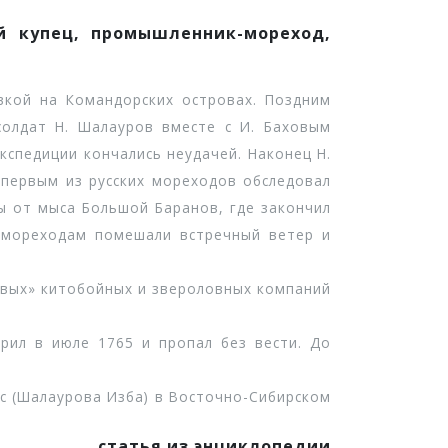
ий купец, промышленник-мореход,
кой на Командорских островах. Поздним
солдат Н. Шалауров вместе с И. Баховым
кспедиции кончались неудачей. Наконец Н.
 первым из русских мореходов обследовал
ы от мыса Большой Баранов, где закончил
е мореходам помешали встречный ветер и
евых» китобойных и звероловных компаний
ил в июле 1765 и пропал без вести. До
 (Шалаурова Изба) в Восточно-Сибирском
статья из энциклопедии