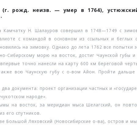
(г. рожд. неизв. — умер в 1764), устюжск
.
амчатку Н. Шалауров совершил в 1748—1749 с зимов
алиоте с командой в основном из ссыльных и беглых 
ановились на зимовку. Однако до лета 1762 все попытки э
о-Сибирскому морю на восток, достиг Чаунской губы и
 впервые точно нанесли на карту 600 км береговой черт
 также всю Чаунскую губу с о-вом Айон. Пройти дальш
ва документа: проект организации частных и «государ
 чукотском народе».
 на восток, за меридиан мыса Шелагский, он повтор
з его спутников.
Большой Ляховский (Новосибирские о-ва), остров и мыс