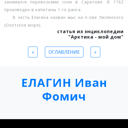
занимался перевозками соли в Саратове. В 1762
произведен в капитаны 1-го ранга.
В честь Елагина назван мыс на п-ове Лисянского
(Охотское море).
статья из энциклопедии
"Арктика - мой дом"
«
ОГЛАВЛЕНИЕ
»
ЕЛАГИН Иван
Фомич