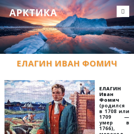
АРКТИКА
ЕЛАГИН ИВАН ФОМИЧ
ЕЛАГИН
Иван
Фомич
(родился
в 1708 или
1709 —
умер в
1766),