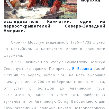
мореход,
исследователь Камчатки, один из
первооткрывателей Северо-Западной
Америки.
Окончил Морскую академию. В 1726—1732 служил
на Балтийском и Каспийском морях в должности
штурмана.
В 1733 назначен во Вторую Камчатскую (Великую
Северную) экспедицию. По приказу
В. Беринга
зимой
1739/40 по берегу, летом 1740 на боте выполнил
съемку не менее 700 км побережья п-ова Камчатка,
от устья р. Большой до Авачинской губы
включительно, нанес на карту пять прибрежных
вулканов, в т.ч. Авачинскую Сопку. Выбрал место для
базы экспедиции, положив начало Петропавловску-