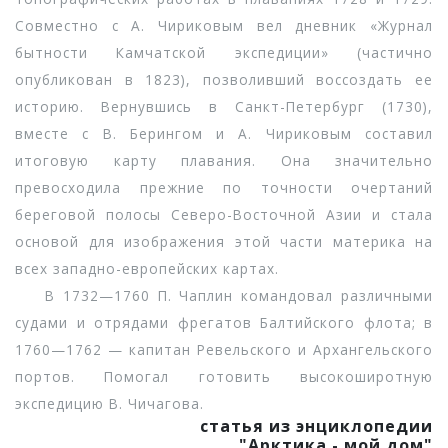
Совместно с А. Чириковым вел дневник «Журнал
бытности Камчатской экспедиции» (частично
опубликован в 1823), позволивший воссоздать ее
историю. Вернувшись в Санкт-Петербург (1730),
вместе с В. Берингом и А. Чириковым составил
итоговую карту плавания. Она значительно
превосходила прежние по точности очертаний
береговой полосы Северо-Восточной Азии и стала
основой для изображения этой части материка на
всех западно-европейских картах.
В 1732—1760 П. Чаплин командовал различными
судами и отрядами фрегатов Балтийского флота; в
1760—1762 — капитан Ревельского и Архангельского
портов. Помогал готовить высокоширотную
экспедицию В. Чичагова.
статья из энциклопедии
"Арктика - мой дом"