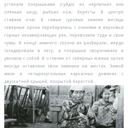
устилали покрышками (гуйдэ) из нерпичьих или
оленьих шкур, рыбьих кож, бересты. В центре
ставили очаг. В самые суровые зимние месяцы
северные ороки перебирались с оленями в верховья
горных незамерзающих рек, перевозили туда и свои
чумы. В конце зимнего сезона их разбирали, жерди
складировали в лесу, а покрышки сворачивали и
увозили с собой. В отличие от северных южные ороки
иногда оставляли свои зимники на местах. Зимой
жили в четырехугольных каркасных домиках с
двускатной крышей, покрытой берестой.