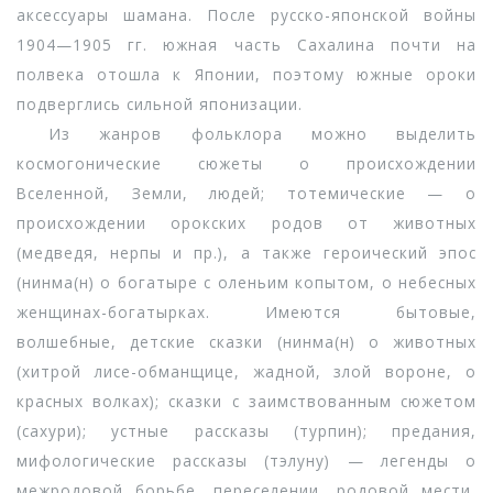
аксессуары шамана. После русско-японской войны
1904—1905 гг. южная часть Сахалина почти на
полвека отошла к Японии, поэтому южные ороки
подверглись сильной японизации.
Из жанров фольклора можно выделить
космогонические сюжеты о происхождении
Вселенной, Земли, людей; тотемические — о
происхождении орокских родов от животных
(медведя, нерпы и пр.), а также героический эпос
(нинма(н) о богатыре с оленьим копытом, о небесных
женщинах-богатырках. Имеются бытовые,
волшебные, детские сказки (нинма(н) о животных
(хитрой лисе-обманщице, жадной, злой вороне, о
красных волках); сказки с заимствованным сюжетом
(сахури); устные рассказы (турпин); предания,
мифологические рассказы (тэлуну) — легенды о
межродовой борьбе, переселении, родовой мести,