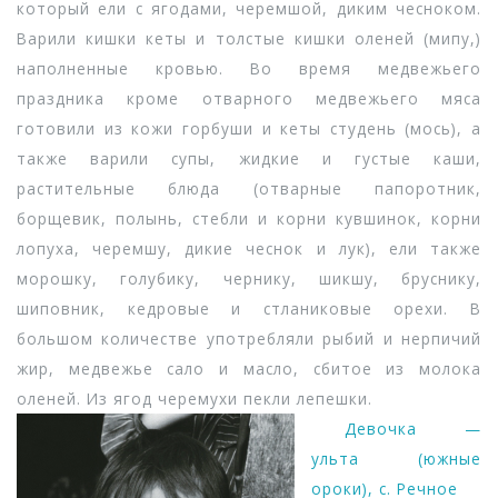
который ели с ягодами, черемшой, диким чесноком.
Варили кишки кеты и толстые кишки оленей (мипу,)
наполненные кровью. Во время медвежьего
праздника кроме отварного медвежьего мяса
готовили из кожи горбуши и кеты студень (мось), а
также варили супы, жидкие и густые каши,
растительные блюда (отварные папоротник,
борщевик, полынь, стебли и корни кувшинок, корни
лопуха, черемшу, дикие чеснок и лук), ели также
морошку, голубику, чернику, шикшу, бруснику,
шиповник, кедровые и стланиковые орехи. В
большом количестве употребляли рыбий и нерпичий
жир, медвежье сало и масло, сбитое из молока
оленей. Из ягод черемухи пекли лепешки.
Девочка —
ульта (южные
ороки), с. Речное