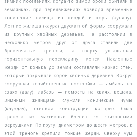
зимних поселениях. Когда-то зимой ороки обитали в
землянках, при передвижениях возводя временные
конические жилища из жердей и коры (аундау).
Летние жилища (каура) двускатной формы сооружали
из крупных хвойных деревьев. На расстоянии в
несколько метров друг от друга ставили две
бревенчатые треноги, а сверху укладывали
горизонтальную перекладину, конек. Наклонные
жерди от конька до земли составляли каркас стен,
который покрывали корой хвойных деревьев. Вокруг
сооружали хозяйственные постройки — амбары на
сваях (далу), лабазы — помосты на сваях, вешала.
Зимними жилищами служили конические чумы
(каундау), основой конструкции которых была
тренога из массивных бревен со связанными
верхушками. По кругу, диаметром до шести метров, к
этой треноге крепили тонкие жерди. Сверху чум