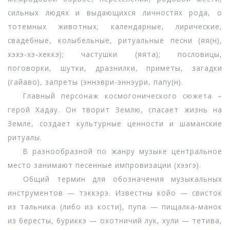
сильных людях и выдающихся личностях рода, о
тотемных животных; календарные, лирические,
свадебные, колыбельные, ритуальные песни (яя(н),
хэхэ-хэ-хеккэ); частушки (яята); пословицы,
поговорки, шутки, дразнилки, приметы, загадки
(гайаво), запреты (эннэври-эннэури, папу(н).
Главный персонаж космогонического сюжета –
герой Хадау. Он творит Землю, спасает жизнь на
Земле, создает культурные ценности и шаманские
ритуалы.
В разнообразной по жанру музыке центральное
место занимают песенные импровизации (хээгэ).
Общий термин для обозначения музыкальных
инструментов — тэккэрэ. Известны койо — свисток
из тальника (либо из кости), пупа — пищалка-манок
из бересты, буриккэ — охотничий лук, хули — тетива,