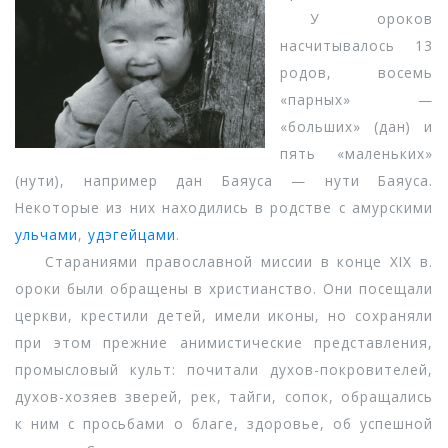
У ороков
насчитывалось 13
родов, восемь
«парных» —
«больших» (дан) и
пять «маленьких»
(нути), например дан Баяуса — нути Баяуса.
Некоторые из них находились в родстве с амурскими
ульчами
,
удэгейцами
.
Стараниями православной миссии в конце XIX в.
ороки были обращены в христианство. Они посещали
церкви, крестили детей, имели иконы, но сохраняли
при этом прежние анимистические представления,
промысловый культ: почитали духов-покровителей,
духов-хозяев зверей, рек, тайги, сопок, обращались
к ним с просьбами о благе, здоровье, об успешной