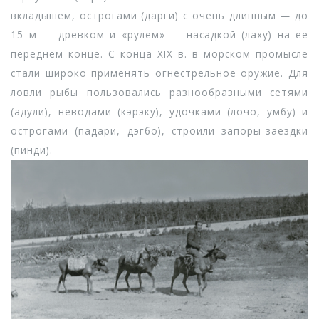
вкладышем, острогами (дарги) с очень длинным — до
15 м — древком и «рулем» — насадкой (лаху) на ее
переднем конце. С конца XIX в. в морском промысле
стали широко применять огнестрельное оружие. Для
ловли рыбы пользовались разнообразными сетями
(адули), неводами (кэрэку), удочками (лочо, умбу) и
острогами (падари, дэгбо), строили запоры-заездки
(пинди).