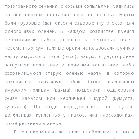
трехгранного сечения, с косыми копыльями. Садились
на нее верхом, поставив ноги на полозья. Нарты
были грузовые (дан оксо) и ездовые (нути оксо) для
одного-двух оленей. В каждом хозяйстве имелся
необходимый набор вьючных и верховых седел,
переметных сум. Южные ороки использовали ручную
нарту амурского типа (оксо), узкую, с двусторонне
загнутыми полозьями и прямыми копыльями, либо
сохранившуюся старую оленью нарту, в которую
припрягали одну-двух собак. Лыжи аналогичны
амурским голицам (каяма), подволоки подклеивали
снизу камусом или нерпичьей шкурой (кумултэ,
сунгилта). По воде передвигались на лодках-
долбленках, купленных у нивхов, или плоскодонках,
приобретенных у айнов.
В течение многих лет жили в небольших летних и