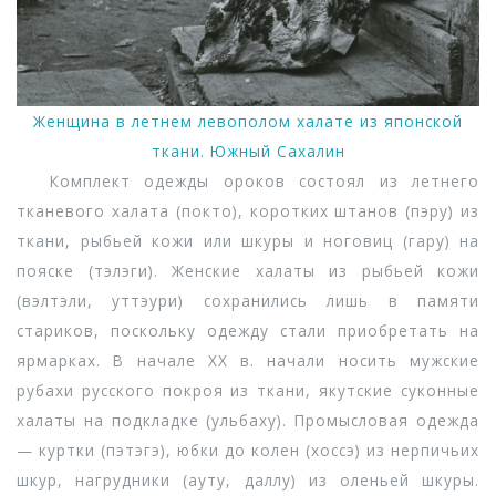
Женщина в летнем левополом халате из японской
ткани. Южный Сахалин
Комплект одежды ороков состоял из летнего
тканевого халата (покто), коротких штанов (пэру) из
ткани, рыбьей кожи или шкуры и ноговиц (гару) на
пояске (тэлэги). Женские халаты из рыбьей кожи
(вэлтэли, уттэури) сохранились лишь в памяти
стариков, поскольку одежду стали приобретать на
ярмарках. В начале ХХ в. начали носить мужские
рубахи русского покроя из ткани, якутские суконные
халаты на подкладке (ульбаху). Промысловая одежда
— куртки (пэтэгэ), юбки до колен (хоссэ) из нерпичьих
шкур, нагрудники (ауту, даллу) из оленьей шкуры.