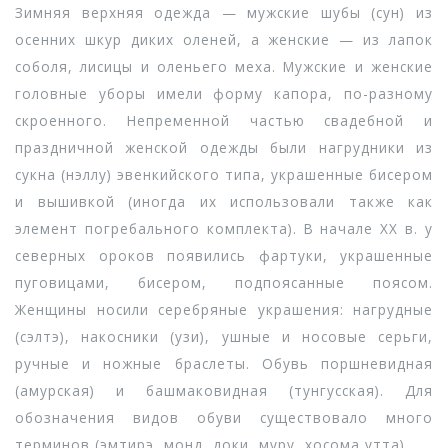
Зимняя верхняя одежда — мужские шубы (сун) из
осенних шкур диких оленей, а женские — из лапок
соболя, лисицы и оленьего меха. Мужские и женские
головные уборы имели форму капора, по-разному
скроенного. Непременной частью свадебной и
праздничной женской одежды были нагрудники из
сукна (нэллу) эвенкийского типа, украшенные бисером
и вышивкой (иногда их использовали также как
элемент погребального комплекта). В начале ХХ в. у
северных ороков появились фартуки, украшенные
пуговицами, бисером, подпоясанные поясом.
Женщины носили серебряные украшения: нагрудные
(сэлтэ), накосники (узи), ушные и носовые серьги,
ручные и ножные браслеты. Обувь поршневидная
(амурская) и башмаковидная (тунгусская). Для
обозначения видов обуви существовало много
терминов (эмтирэ, монд, доки, муру, хосома утта).