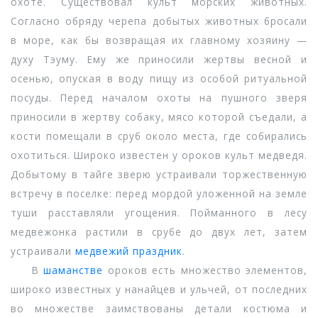
охоте. Существовал культ морских животных.
Согласно обряду черепа добытых животных бросали
в море, как бы возвращая их главному хозяину —
духу Тэуму. Ему же приносили жертвы весной и
осенью, опуская в воду пищу из особой ритуальной
посуды. Перед началом охоты на пушного зверя
приносили в жертву собаку, мясо которой съедали, а
кости помещали в сруб около места, где собирались
охотиться. Широко известен у ороков культ медведя.
Добытому в тайге зверю устраивали торжественную
встречу в поселке: перед мордой уложенной на земле
туши расставляли угощения. Пойманного в лесу
медвежонка растили в срубе до двух лет, затем
устраивали
медвежий праздник
.
В
шаманстве
ороков есть множество элементов,
широко известных у нанайцев и ульчей, от последних
во множестве заимствованы детали костюма и