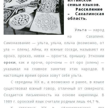
алтайской
семьи языков.
Расселение
– Сахалинская
область.
Ульта
— народ
на Сахалине.
Самоназвание — ульта, ульча, ольча (возможно, от
ула — олень). Айны, их южные соседи, называют их
ороко, орокхо, нивхи — оронгта, орнышку. Этноним
ороки
, как и орочи, орочоны — от оро (олень) —
указывал на главное занятие этих народов. В
настоящее время ороки зовут себя ульта.
С середины XIX в., а возможно и ранее, в языке
существовал южный говор, отличный от северного.
Создается письменность на основе кириллицы. В
1989 г. орокский язык считали родным лишь 44,7 %.
К середине XIX в. сформировались две