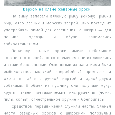
Верхом на олене (северные ороки)
На зиму запасали вяленую рыбу (юколу), рыбий
жир, мясо лесных и морских зверей. Жир последних
употребляли зимой для освещения, а шкуры — для
пошива одежды и обуви. Занимались
собирательством.
Поначалу южные ороки имели небольшое
количество оленей, но со временем они их лишились
и стали безоленными. Основными их занятиями были
рыболовство, морской зверобойный промысел и
охота в тайге с ручной нартой и одной-двумя
собаками. В обмен на пушнину они получали муку,
крупы, ткани, металлические инструменты (ножи,
пилы, копья), огнестрельное оружие и боеприпасы.
Средством передвижения служили нарты. Оленья
нарта северных ороков с широкими полозьями