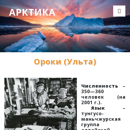
АРКТИКА
Ороки (Ульта)
Численность
–
350—360
человек (на
2001 г.).
Язык
–
тунгусо-
маньчжурская
группа