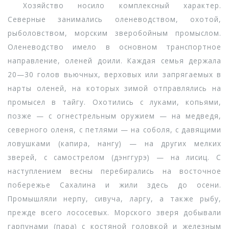
Хозяйство носило комплексный характер.
Северные занимались оленеводством, охотой,
рыболовством, морским зверобойным промыслом.
Оленеводство имело в основном транспортное
направление, оленей доили. Каждая семья держала
20—30 голов вьючных, верховых или запрягаемых в
нарты оленей, на которых зимой отправлялись на
промысел в тайгу. Охотились с луками, копьями,
позже — с огнестрельным оружием — на медведя,
северного оленя, с петлями — на соболя, с давящими
ловушками (капира, нангу) — на других мелких
зверей, с самострелом (дэнггурэ) — на лисиц. С
наступлением весны перебирались на восточное
побережье Сахалина и жили здесь до осени.
Промышляли нерпу, сивуча, ларгу, а также рыбу,
прежде всего лососевых. Морского зверя добывали
гарпунами (пара) с костяной головкой и железным