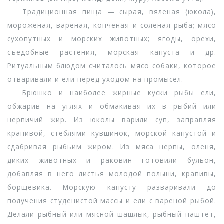
Традиционная пища — сырая, вяленая (юкола),
мороженая, вареная, копченая и соленая рыба; мясо
сухопутных и морских животных; ягоды, орехи,
съедобные растения, морская капуста и др.
Ритуальным блюдом считалось мясо собаки, которое
отваривали и ели перед уходом на промысел.
Брюшко и наиболее жирные куски рыбы ели,
обжарив на углях и обмакивая их в рыбий или
нерпичий жир. Из юколы варили суп, заправляя
крапивой, стеблями кувшинок, морской капустой и
сдабривая рыбьим жиром. Из мяса нерпы, оленя,
диких животных и раковин готовили бульон,
добавляя в него листья молодой полыни, крапивы,
борщевика. Морскую капусту разваривали до
получения студенистой массы и ели с вареной рыбой.
Делали рыбный или мясной шашлык, рыбный паштет,