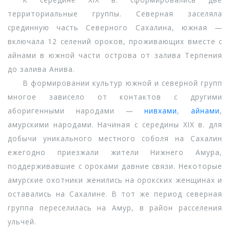
территориальные группы. Северная заселяла
срединную часть Северного Сахалина, южная —
включала 12 селений ороков, проживающих вместе с
айнами в южной части острова от залива Терпения
до залива Анива.
В формировании культур южной и северной групп
многое зависело от контактов с другими
аборигенными народами —
нивхами
,
айнами
,
амурскими народами. Начиная с середины XIX в. для
добычи уникального местного соболя на Сахалин
ежегодно приезжали жители Нижнего Амура,
поддерживавшие с ороками давние связи. Некоторые
амурские охотники женились на орокских женщинах и
оставались на Сахалине. В тот же период северная
группа переселилась на Амур, в район расселения
ульчей.