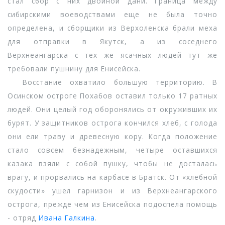
стал сбор с них двойной дани. Граница между
сибирскими воеводствами еще не была точно
определена, и сборщики из Верхоленска брали меха
для отправки в Якутск, а из соседнего
Верхнеангарска с тех же ясачных людей тут же
требовали пушнину для Енисейска.
Восстание охватило большую территорию. В
Осинском остроге Похабов оставил только 17 ратных
людей. Они целый год оборонялись от окруживших их
бурят. У защитников острога кончился хлеб, с голода
они ели траву и древесную кору. Когда положение
стало совсем безнадежным, четыре оставшихся
казака взяли с собой пушку, чтобы не досталась
врагу, и прорвались на карбасе в Братск. От «хлебной
скудости» ушел гарнизон и из Верхнеангарского
острога, прежде чем из Енисейска подоспела помощь
- отряд
Ивана Галкина
.