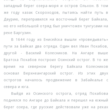
западный берег озера-моря и остров Ольхон. В том
же году казак Скороходов, пытаясь найти путь в
Даурию, переправился на восточный берег Байкала,
но его небольшой отряд был уничтожен тунгусами на
реке Баргузин.
В 1644 году из Енисейска вышли «проведывать»
пути за Байкал два отряда. Один вел Иван Похабов,
другой - Василий Колесников. На Ангаре выше
Братска Похабов построил Осинский острог. В то же
время на северном берегу Байкала Колесников
основал Верхнеангарский острог. Из этих двух
острогов началось продвижение в Забайкалье с
севера и юга.
Выйдя из Осинского острога, отряд Похабова
поднялся по Ангаре до Байкала и перешел на южный
берег озера, где русские действовали уже на реках