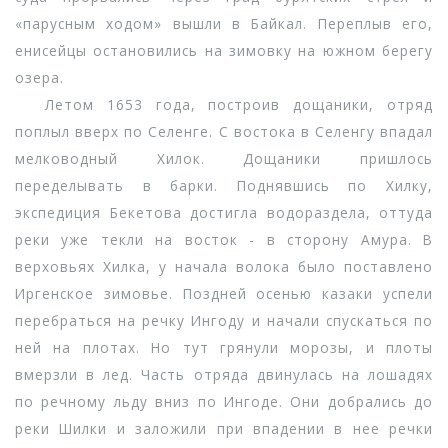
«парусным ходом» вышли в Байкал. Переплыв его,
енисейцы остановились на зимовку на южном берегу
озера.
Летом 1653 года, построив дощаники, отряд
поплыл вверх по Селенге. С востока в Селенгу впадал
мелководный Хилок. Дощаники пришлось
переделывать в барки. Поднявшись по Хилку,
экспедиция Бекетова достигла водораздела, оттуда
реки уже текли на восток - в сторону Амура. В
верховьях Хилка, у начала волока было поставлено
Иргенское зимовье. Поздней осенью казаки успели
перебраться на речку Ингоду и начали спускаться по
ней на плотах. Но тут грянули морозы, и плоты
вмерзли в лед. Часть отряда двинулась на лошадях
по речному льду вниз по Ингоде. Они добрались до
реки Шилки и заложили при впадении в нее речки