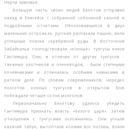
Нерчи зимовье.
Большую часть своих людей Бекетов отправил
назад в Енисейск с собранной соболиной казной и
подробными отчетами. Обосновавшиеся в двух
маленьких острожках, русские распахали пашню, вели
успешные поиски серебряной руды. В Восточном
Забайкалье господствовали «конные» тунгусы князя
Гантимура. Они, в отличие от других тунгусов -
таежных охотников и оленеводов, - были степными
кочевниками и отличались особыми навыками в
ратном деле. По словам современников, нередко
полсотни конных тунгусов в открытом бою
побеждали четыре сотни монголов.
Первоначально Бекетову удалось убедить
Гантимура признать власть «белого царя». Затем
отношения с тунгусами осложнились. Они угнали
казачий табун, вытоптали конями все посевы, взяли