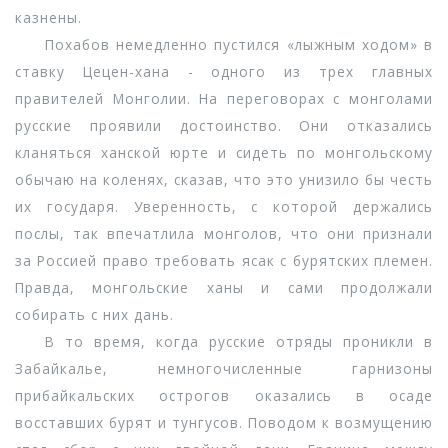
казнены.
Похабов немедленно пустился «лыжным ходом» в
ставку Цецен-хана - одного из трех главных
правителей Монголии. На переговорах с монголами
русские проявили достоинство. Они отказались
кланяться ханской юрте и сидеть по монгольскому
обычаю на коленях, сказав, что это унизило бы честь
их государя. Уверенность, с которой держались
послы, так впечатлила монголов, что они признали
за Россией право требовать ясак с бурятских племен.
Правда, монгольские ханы и сами продолжали
собирать с них дань.
В то время, когда русские отряды проникли в
Забайкалье, немногочисленные гарнизоны
прибайкальских острогов оказались в осаде
восставших бурят и тунгусов. Поводом к возмущению