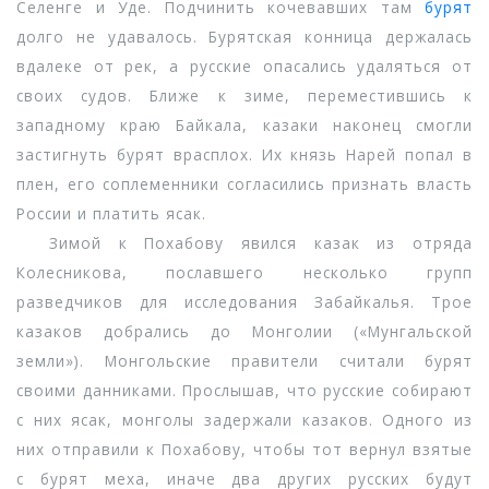
Селенге и Уде. Подчинить кочевавших там
бурят
долго не удавалось. Бурятская конница держалась
вдалеке от рек, а русские опасались удаляться от
своих судов. Ближе к зиме, переместившись к
западному краю Байкала, казаки наконец смогли
застигнуть бурят врасплох. Их князь Нарей попал в
плен, его соплеменники согласились признать власть
России и платить ясак.
Зимой к Похабову явился казак из отряда
Колесникова, пославшего несколько групп
разведчиков для исследования Забайкалья. Трое
казаков добрались до Монголии («Мунгальской
земли»). Монгольские правители считали бурят
своими данниками. Прослышав, что русские собирают
с них ясак, монголы задержали казаков. Одного из
них отправили к Похабову, чтобы тот вернул взятые
с бурят меха, иначе два других русских будут