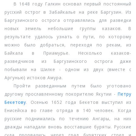
В 1648 году Галкин основал первый постоянный
русский острог в Забайкалье на реке Баргузин. Из
Баргузинского острога отправлялись для разведки
новых земель небольшие группы казаков. В
результате удалось узнать о пути, по которому
можно было добраться, переходя по рекам, из
Байкала в Приамурье. Несколько казаков-
разведчиков из Баргузинского острога даже
побывали на Шилке - одном из двух (вместе с
Аргунью) истоков Амура.
Пройти разведанным путем было уготовано
другому прославленному покорителю Якутии -
Петру
Бекетову
. Осенью 1652 года Бекетов выступил из
Енисейска во главе отряда в 140 человек. Когда
русские поднимались по течению Ангары, на них
дважды нападали вновь восставшие буряты. Русские
суда прорвались через град бурятских стрел и