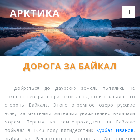
АРКТИКА
ДОРОГА ЗА БАЙКАЛ
Добраться до Даурских земель пытались не
только с севера, с притоков Лены, но и с запада - со
стороны Байкала. Этого огромное озеро русские
вслед за местными жителями уважительно величали
морем. Первым из землепроходцев на Байкале
побывал в 1643 году пятидесятник
Курбат Иванов
,
выйдя из Верхоленского острога. Он посетил