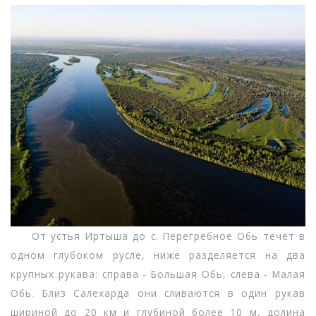
От устья Иртыша до с. Перегребное Обь течёт в
одном глубоком русле, ниже разделяется на два
крупных рукава: справа - Большая Обь, слева - Малая
Обь. Близ Салехарда они сливаются в один рукав
шириной до 20 км и глубиной более 10 м, долина