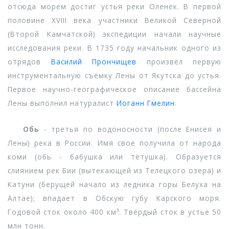
отсюда морем достиг устья реки Оленёк. В первой
половине XVIII века участники Великой Северной
(Второй Камчатской) экспедиции начали научные
исследования реки. В 1735 году начальник одного из
отрядов
Василий Прончищев
произвёл первую
инструментальную съёмку Лены от Якутска до устья.
Первое научно-географическое описание бассейна
Лены выполнил натуралист
Иоганн Гмелин
.
Обь
- третья по водоносности (после Енисея и
Лены) река в России. Имя свое получила от народа
коми (обь - бабушка или тётушка). Образуется
слиянием рек Бии (вытекающей из Телецкого озера) и
Катуни (берущей начало из ледника горы Белуха на
Алтае); впадает в Обскую губу Карского моря.
Годовой сток около 400 км³. Твёрдый сток в устье 50
млн тонн.