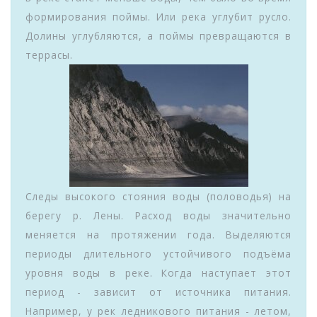
формирования поймы. Или река углубит русло.
Долины углубляются, а поймы превращаются в
террасы.
Следы высокого стояния воды (половодья) на
берегу р. Лены. Расход воды значительно
меняется на протяжении года. Выделяются
периоды длительного устойчивого подъёма
уровня воды в реке. Когда наступает этот
период - зависит от источника питания.
Например, у рек ледникового питания - летом,