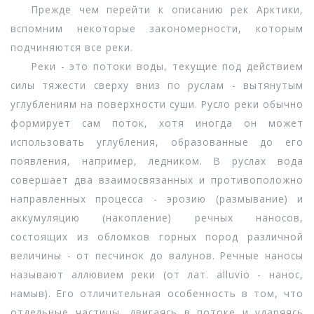
Прежде чем перейти к описанию рек Арктики,
вспомним некоторые закономерности, которым
подчиняются все реки.
Реки - это потоки воды, текущие под действием
силы тяжести сверху вниз по руслам - вытянутым
углублениям на поверхности суши. Русло реки обычно
формирует сам поток, хотя иногда он может
использовать углубления, образованные до его
появления, например, ледником. В руслах вода
совершает два взаимосвязанных и противоположно
направленных процесса - эрозию (размывание) и
аккумуляцию (накопление) речных наносов,
состоящих из обломков горных пород различной
величины - от песчинок до валунов. Речные наносы
называют аллювием реки (от лат. alluvio - нанос,
намыв). Его отличительная особенность в том, что
отдельные частицы, двигаясь в потоке и ударяясь