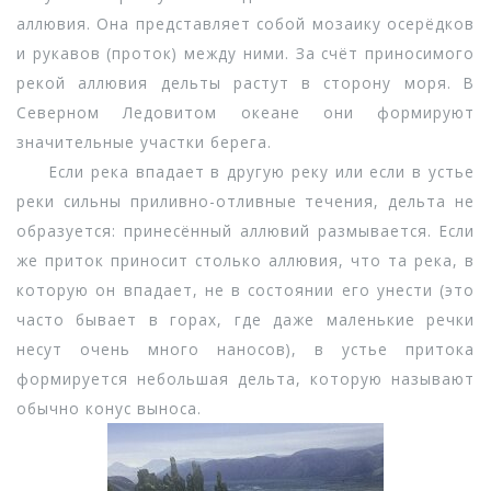
аллювия. Она представляет собой мозаику осерёдков
и рукавов (проток) между ними. За счёт приносимого
рекой аллювия дельты растут в сторону моря. В
Северном Ледовитом океане они формируют
значительные участки берега.
Если река впадает в другую реку или если в устье
реки сильны приливно-отливные течения, дельта не
образуется: принесённый аллювий размывается. Если
же приток приносит столько аллювия, что та река, в
которую он впадает, не в состоянии его унести (это
часто бывает в горах, где даже маленькие речки
несут очень много наносов), в устье притока
формируется небольшая дельта, которую называют
обычно конус выноса.