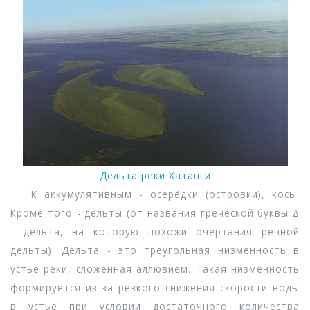
Дельта реки Хатанги
К аккумулятивным - осерёдки (островки), косы.
Кроме того - дельты (от названия греческой буквы Δ
- дельта, на которую похожи очертания речной
дельты). Дельта - это треугольная низменность в
устье реки, сложенная аллювием. Такая низменность
формируется из-за резкого снижения скорости воды
в устье при условии достаточного количества