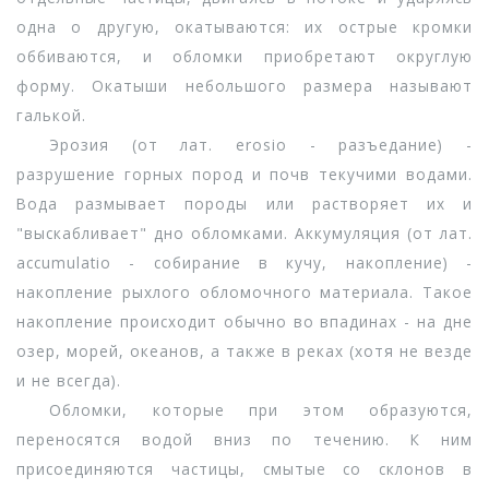
одна о другую, окатываются: их острые кромки
оббиваются, и обломки приобретают округлую
форму. Окатыши небольшого размера называют
галькой.
Эрозия (от лат. erosio - разъедание) -
разрушение горных пород и почв текучими водами.
Вода размывает породы или растворяет их и
"выскабливает" дно обломками. Аккумуляция (от лат.
accumulatio - собирание в кучу, накопление) -
накопление рыхлого обломочного материала. Такое
накопление происходит обычно во впадинах - на дне
озер, морей, океанов, а также в реках (хотя не везде
и не всегда).
Обломки, которые при этом образуются,
переносятся водой вниз по течению. К ним
присоединяются частицы, смытые со склонов в