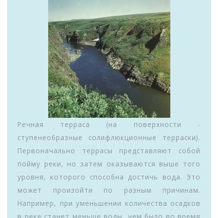
Речная терраса (на поверхности -
ступенеобразные солифлюкционные терраски).
Первоначально террасы представляют собой
пойму реки, но затем оказываются выше того
уровня, которого способна достичь вода. Это
может произойти по разным причинам.
Например, при уменьшении количества осадков
в реке станет меньше воды, чем было во время