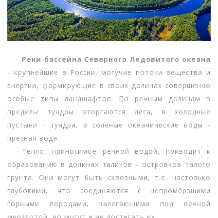
Реки бассейна Северного Ледовитого океана
- крупнейшие в России, могучие потоки вещества и
энергии, формирующие в своих долинах совершенно
особые типы ландшафтов. По речным долинам в
пределы тундры вторгаются леса, в холодные
пустыни - тундра, в солёные океанические воды -
пресная вода.
Тепло, приносимое речной водой, приводит к
образованию в долинах таликов - островков талого
грунта. Они могут быть сквозными, т.е. настолько
глубокими, что соединяются с непромёрзшими
горными породами, залегающими под вечной
мерзлотой, но могут и не достигать их.