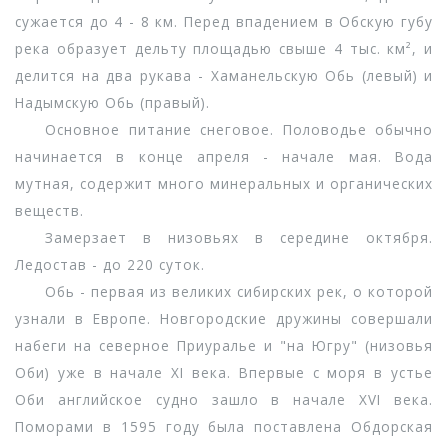
сужается до 4 - 8 км. Перед впадением в Обскую губу
река образует дельту площадью свыше 4 тыс. км², и
делится на два рукава - Хаманельскую Обь (левый) и
Надымскую Обь (правый).
Основное питание снеговое. Половодье обычно
начинается в конце апреля - начале мая. Вода
мутная, содержит много минеральных и органических
веществ.
Замерзает в низовьях в середине октября.
Ледостав - до 220 суток.
Обь - первая из великих сибирских рек, о которой
узнали в Европе. Новгородские дружины совершали
набеги на северное Приуралье и "на Югру" (низовья
Оби) уже в начале XI века. Впервые с моря в устье
Оби английское судно зашло в начале XVI века.
Поморами в 1595 году была поставлена Обдорская