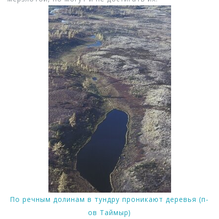
По речным долинам в тундру проникают деревья (п-
ов Таймыр)