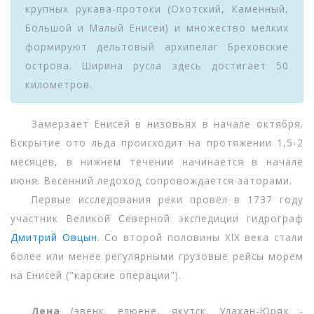
крупных рукава-протоки (Охотский, Каменный,
Большой и Малый Енисеи) и множество мелких
формируют дельтовый архипелаг Бреховские
острова. Ширина русла здесь достигает 50
километров.
Замерзает Енисей в низовьях в начале октября.
Вскрытие ото льда происходит на протяжении 1,5-2
месяцев, в нижнем течении начинается в начале
июня. Весенний ледоход сопровождается заторами.
Первые исследования реки провёл в 1737 году
участник Великой Северной экспедиции гидрограф
Дмитрий Овцын
. Со второй половины XIX века стали
более или менее регулярными грузовые рейсы морем
на Енисей ("карские операции").
Лена
(эвенк. елюене, якутск. Улахан-Юрях -