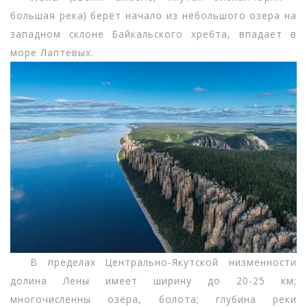
большая река) берёт начало из небольшого озера на
западном склоне Байкальского хребта, впадает в
море Лаптевых.
В пределах Центрально-Якутской низменности
долина Лены имеет ширину до 20-25 км;
многочисленны озёра, болота; глубина реки