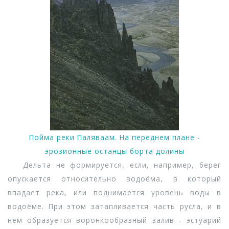
Пойма реки Паляваам. На переднем плане -
эрозионные останцы борта долины
Дельта не формируется, если, например, берег
опускается относительно водоёма, в который
впадает река, или поднимается уровень воды в
водоёме. При этом затапливается часть русла, и в
нём образуется воронкообразный залив - эстуарий