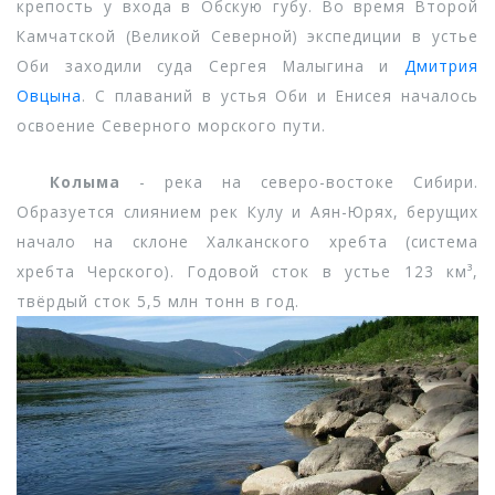
крепость у входа в Обскую губу. Во время Второй
Камчатской (Великой Северной) экспедиции в устье
Оби заходили суда Сергея Малыгина и
Дмитрия
Овцына
. С плаваний в устья Оби и Енисея началось
освоение Северного морского пути.
Колыма
- река на северо-востоке Сибири.
Образуется слиянием рек Кулу и Аян-Юрях, берущих
начало на склоне Халканского хребта (система
хребта Черского). Годовой сток в устье 123 км³,
твёрдый сток 5,5 млн тонн в год.