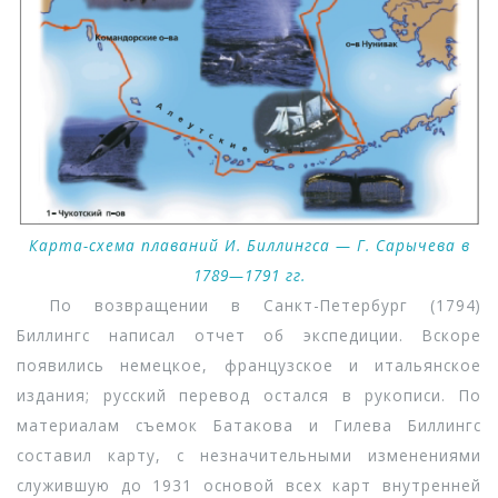
Карта-схема плаваний И. Биллингса — Г. Сарычева в
1789—1791 гг.
По возвращении в Санкт-Петербург (1794)
Биллингс написал отчет об экспедиции. Вскоре
появились немецкое, французское и итальянское
издания; русский перевод остался в рукописи. По
материалам съемок Батакова и Гилева Биллингс
составил карту, с незначительными изменениями
служившую до 1931 основой всех карт внутренней