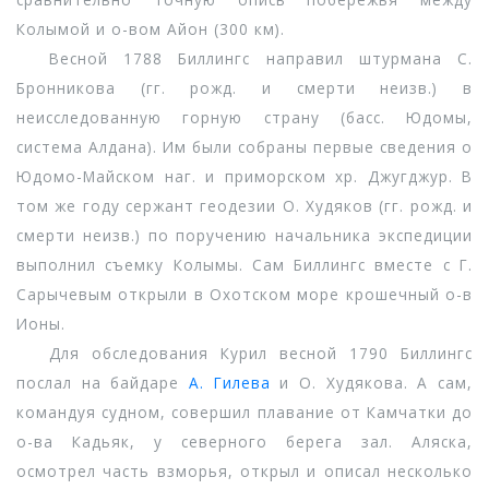
Колымой и о-вом Айон (300 км).
Весной 1788 Биллингс направил штурмана С.
Бронникова (гг. рожд. и смерти неизв.) в
неисследованную горную страну (басс. Юдомы,
система Алдана). Им были собраны первые сведения о
Юдомо-Майском наг. и приморском хр. Джугджур. В
том же году сержант геодезии О. Худяков (гг. рожд. и
смерти неизв.) по поручению начальника экспедиции
выполнил съемку Колымы. Сам Биллингс вместе с Г.
Сарычевым открыли в Охотском море крошечный о-в
Ионы.
Для обследования Курил весной 1790 Биллингс
послал на байдаре
А. Гилева
и О. Худякова. А сам,
командуя судном, совершил плавание от Камчатки до
о-ва Кадьяк, у северного берега зал. Аляска,
осмотрел часть взморья, открыл и описал несколько