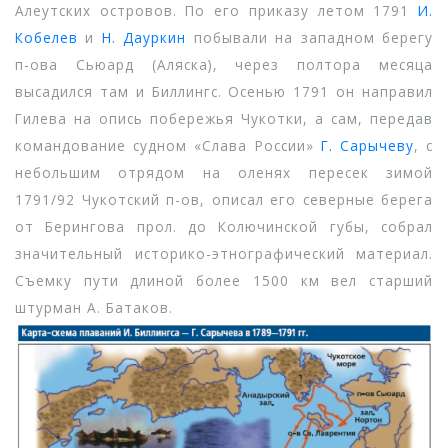
Алеутских островов. По его приказу летом 1791
И.
Кобелев
и
Н. Дауркин
побывали на западном берегу
п-ова Сьюард (Аляска), через полтора месяца
высадился там и Биллингс. Осенью 1791 он направил
Гилева на опись побережья Чукотки, а сам, передав
командование судном «Слава России»
Г. Сарычеву
, с
небольшим отрядом на оленях пересек зимой
1791/92 Чукотский п-ов, описал его северные берега
от Берингова прол. до Колючинской губы, собрал
значительный историко-этнографический материал.
Съемку пути длиной более 1500 км вел старший
штурман А. Батаков.