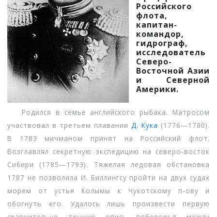
Российского
флота,
капитан-
командор,
гидрограф,
исследователь
Северо-
Восточной Азии
и Северной
Америки.
Родился в семье английского рыбака. Матросом
участвовал в третьем плавании
Д. Кука
(1776—1780).
В 1783 мичманом принят на Российский флот.
Возглавлял секретную экспедицию на северо-восток
Сибири (1785—1793). Тяжелая ледовая обстановка
1787 не позволила И. Биллингсу пройти на двух судах
морем от устья Колымы к Чукотскому п-ову и
обогнуть его. Удалось лишь произвести первую
сравнительно точную опись побережья между