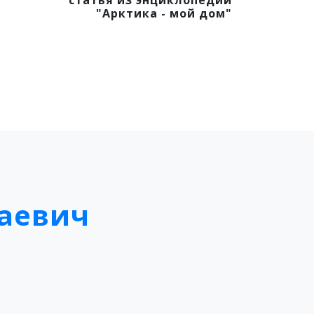
статья из энциклопедии
"Арктика - мой дом"
аевич