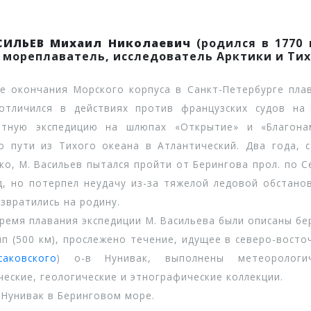
СИЛЬЕВ Михаил Николаевич
(родился в 1770 
 мореплаватель, исследователь Арктики и Тих
кончания Морского корпуса в Санкт-Петербурге плав
отличился в действиях против французских судов на 
етную экспедицию на шлюпах «Открытие» и «Благона
о пути из Тихого океана в Атлантический. Два года, 
ко, М. Васильев пытался пройти от Берингова прол. по 
д, но потерпел неудачу из-за тяжелой ледовой обстано
озвратились на родину.
я плавания экспедиции М. Васильева были описаны бер
йп (500 км), прослежено течение, идущее в северо-вост
аковского
) о-в Нунивак, выполнены метеорологи
ческие, геологические и этнографические коллекции.
унивак в Беринговом море.