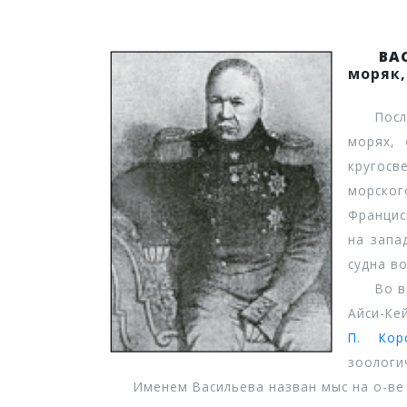
ВА
моряк,
После о
морях, 
кругосв
морског
Францис
на запа
судна в
Во врем
Айси-Ке
П. Корс
зоологи
Именем Васильева назван мыс на о-ве Н