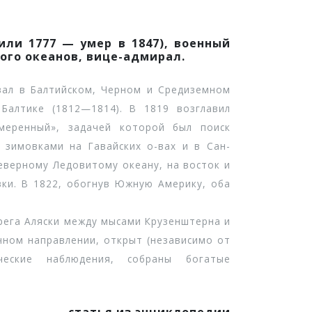
или 1777 — умер в 1847), военный
ого океанов, вице-адмирал.
ал в Балтийском, Черном и Средиземном
Балтике (1812—1814). В 1819 возглавил
меренный», задачей которой был поиск
с зимовками на Гавайских о-вах и в Сан-
Северному Ледовитому океану, на восток и
вки. В 1822, обогнув Южную Америку, оба
ега Аляски между мысами Крузенштерна и
очном направлении, открыт (независимо от
ческие наблюдения, собраны богатые