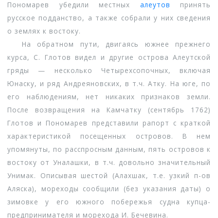
Пономарев убедили местных
алеутов
принять
русское подданство, а также собрали у них сведения
о землях к востоку.
На обратном пути, двигаясь южнее прежнего
курса, С. Глотов видел и другие острова Алеутской
гряды — несколько Четырехсопочных, включая
Юнаску, и ряд Андреяновских, в т.ч. Атку. На юге, по
его наблюдениям, нет никаких признаков земли.
После возвращения на Камчатку (сентябрь 1762)
Глотов и Пономарев представили рапорт с краткой
характеристикой посещенных островов. В нем
упомянуты, по расспросным данным, пять островов к
востоку от Уналашки, в т.ч. довольно значительный
Унимак. Описывая шестой (Алахшак, т.е. узкий п-ов
Аляска), мореходы сообщили (без указания даты) о
зимовке у его южного побережья судна купца-
предпринимателя и морехода И. Бечевина.