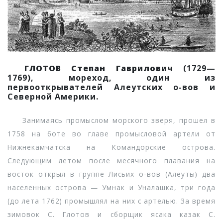
ГЛОТОВ Степан Гаврилович
(1729—
1769), мореход, один из
первооткрывателей Алеутских о-вов и
Северной Америки.
Занимаясь промыслом морского зверя, прошел в
1758 на боте во главе промысловой артели от
Нижнекамчатска на Командорские острова.
Следующим летом после месячного плавания на
восток открыл в группе Лисьих о-вов (Алеуты) два
населенных острова — Умнак и Уналашка, три года
(до лета 1762) промышлял на них с артелью. За время
зимовок С. Глотов и сборщик ясака казак С.