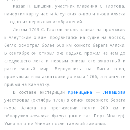
Казак П. Шишкин, участник плавания С. Глотова,
начертил карту части Алеутских о-вов и п-ова Аляска
— одно из первых их изображений.
Летом 1763 С. Глотов вновь плавал на промыслы
к Алеутским о-вам; продвигаясь на судне на восток,
бегло осмотрел более 600 км южного берега Аляски.
В сентябре он открыл о-в Кадьяк, прожил на нем до
следующего лета и первым описал его животный и
растительный мир. Вернувшись на Лисьи о-ва,
промышлял в их акватории до июля 1766, а в августе
прибыл на Камчатку.
В составе экспедиции
Креницына
—
Левашова
участвовал (октябрь 1768) в описи северного берега
п-ова Аляска на протяжении почти 200 км и
обнаружил «
великую бухту
» (ныне зал. Порт-Моллер).
Умер на о-ве Унимак после тяжелой зимовки.