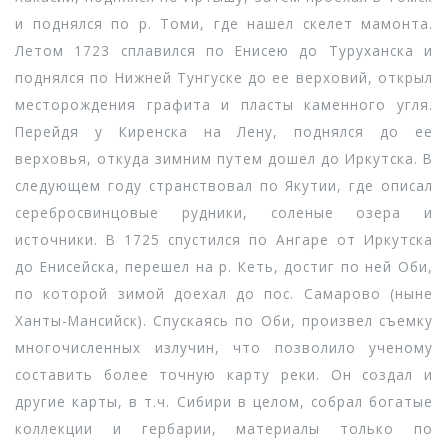
и поднялся по р. Томи, где нашел скелет мамонта.
Летом 1723 сплавился по Енисею до Туруханска и
поднялся по Нижней Тунгуске до ее верховий, открыл
месторождения графита и пласты каменного угля.
Перейдя у Киренска на Лену, поднялся до ее
верховья, откуда зимним путем дошел до Иркутска. В
следующем году странствовал по Якутии, где описал
серебросвинцовые рудники, соленые озера и
источники. В 1725 спустился по Ангаре от Иркутска
до Енисейска, перешел на р. Кеть, достиг по ней Оби,
по которой зимой доехал до пос. Самарово (ныне
Ханты-Мансийск). Спускаясь по Оби, произвел съемку
многочисленных излучин, что позволило ученому
составить более точную карту реки. Он создал и
другие карты, в т.ч. Сибири в целом, собрал богатые
коллекции и гербарии, материалы только по