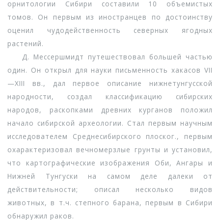
орнитологии Сибири составили 10 объемистых
томов. Он первым из иностранцев по достоинству
оценил чудодейственность северных ягодных
растений.
Д. Мессершмидт путешествовал большей частью
один. Он открыл для науки письменность хакасов VII
—XIII вв., дал первое описание нижнетунгусской
народности, создал классификацию сибирских
народов, раскопками древних курганов положил
начало сибирской археологии. Стал первым научным
исследователем Среднесибирского плоског., первым
охарактеризовал вечномерзлые грунты и установил,
что картографические изображения Оби, Ангары и
Нижней Тунгуски на самом деле далеки от
действительности; описал несколько видов
животных, в т.ч. степного барана, первым в Сибири
обнаружил раков.