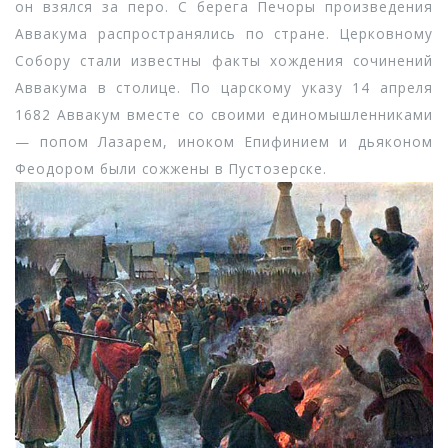
он взялся за перо. С берега Печоры произведения
Аввакума распространялись по стране. Церковному
Собору стали известны факты хождения сочинений
Аввакума в столице. По царскому указу 14 апреля
1682 Аввакум вместе со своими единомышленниками
— попом Лазарем, иноком Епифинием и дьяконом
Феодором были сожжены в Пустозерске.