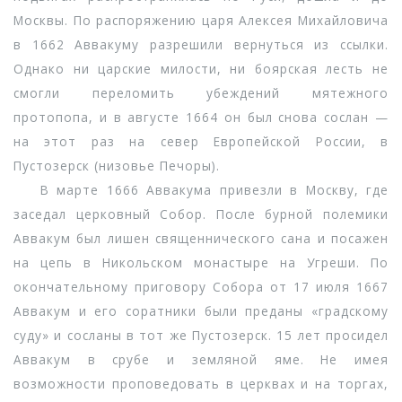
Москвы. По распоряжению царя Алексея Михайловича
в 1662 Аввакуму разрешили вернуться из ссылки.
Однако ни царские милости, ни боярская лесть не
смогли переломить убеждений мятежного
протопопа, и в августе 1664 он был снова сослан —
на этот раз на север Европейской России, в
Пустозерск (низовье Печоры).
В марте 1666 Аввакума привезли в Москву, где
заседал церковный Собор. После бурной полемики
Аввакум был лишен священнического сана и посажен
на цепь в Никольском монастыре на Угреши. По
окончательному приговору Собора от 17 июля 1667
Аввакум и его соратники были преданы «градскому
суду» и сосланы в тот же Пустозерск. 15 лет просидел
Аввакум в срубе и земляной яме. Не имея
возможности проповедовать в церквах и на торгах,