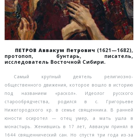
ПЕТРОВ Аввакум Петрович
(1621—1682),
протопоп, бунтарь, писатель,
исследователь Восточной Сибири.
Самый крупный деятель религиозно-
общественного движения, которое вошло в историю
под названием «раскол». Идеолог русского
старообрядчества, родился в с. Григорьеве
Нижегородского кр. в семье священника. В ранней
юности осиротел — отец умер, а мать ушла в
монастырь. Женившись в 17 лет, Аввакум принял в
1644 священнический сан. Но спустя три года из-за