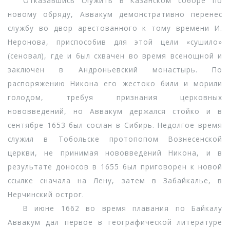
Отказавшись служить в Казанском соборе по
новому обряду, Аввакум демонстративно перенес
службу во двор арестованного к тому времени И.
Неронова, приспособив для этой цели «сушило»
(сеновал), где и был схвачен во время всенощной и
заключен в Андроньевский монастырь. По
распоряжению Никона его жестоко били и морили
голодом, требуя признания церковных
нововведений, но Аввакум держался стойко и в
сентябре 1653 был сослан в Сибирь. Недолгое время
служил в Тобольске протопопом Вознесенской
церкви, не принимая нововведений Никона, и в
результате доносов в 1655 был приговорен к новой
ссылке сначала на Лену, затем в Забайкалье, в
Нерчинский острог.
В июне 1662 во время плавания по Байкалу
Аввакум дал первое в географической литературе