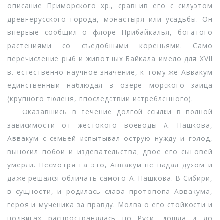
описание Приморского хр., сравнив его с силуэтом
древнерусского города, монастыря или усадьбы. Он
впервые сообщил о флоре Прибайкалья, богатого
растениями со съедобными кореньями. Само
перечисление рыб и животных Байкала имело для XVII
в. естественно-научное значение, к тому же Аввакум
единственный наблюдал в озере морского зайца
(крупного тюленя, впоследствии истребленного).
Оказавшись в течение долгой ссылки в полной
зависимости от жестокого воеводы А. Пашкова,
Аввакум с семьей испытывал острую нужду и голод,
выносил побои и издевательства, двое его сыновей
умерли. Несмотря на это, Аввакум не падал духом и
даже решался обличать самого А. Пашкова. В Сибири,
в сущности, и родилась слава протопопа Аввакума,
героя и мученика за правду. Молва о его стойкости и
подвигах распространялась по Руси, дошла и до