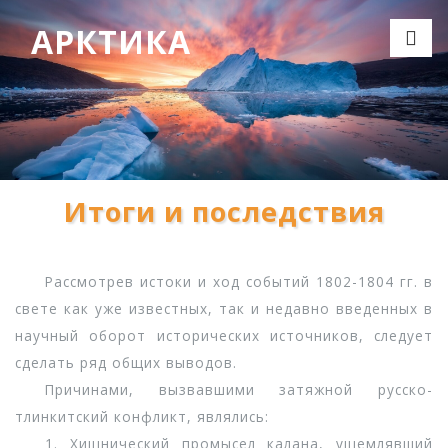
АРКТИКА
Итоги и последствия
Рассмотрев истоки и ход событий 1802-1804 гг. в
свете как уже известных, так и недавно введенных в
научный оборот исторических источников, следует
сделать ряд общих выводов.
Причинами, вызвавшими затяжной русско-
тлинкитский конфликт, являлись:
1. Хищнический промысел калана, ущемлявший