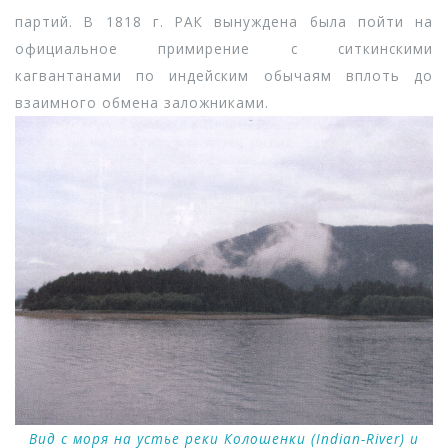
партий. В 1818 г. РАК вынуждена была пойти на
официальное примирение с ситкинскими
кагвантанами по индейским обычаям вплоть до
взаимного обмена заложниками.
Вид с моря на устье реки Колошенки (Indian-River) и