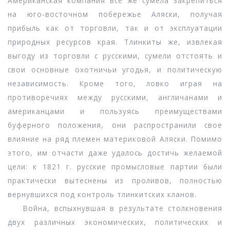
Американская компания все же сумела закрепиться
на юго-восточном побережье Аляски, получая
прибыль как от торговли, так и от эксплуатации
природных ресурсов края. Тлинкиты же, извлекая
выгоду из торговли с русскими, сумели отстоять и
свои основные охотничьи угодья, и политическую
независимость. Кроме того, ловко играя на
противоречиях между русскими, англичанами и
американцами и пользуясь преимуществами
буферного положения, они распространили свое
влияние на ряд племен материковой Аляски. Помимо
этого, им отчасти даже удалось достичь желаемой
цели: к 1821 г. русские промысловые партии были
практически вытеснены из проливов, полностью
вернувшихся под контроль тлинкитских кланов.
Война, вспыхнувшая в результате столкновения
двух различных экономических, политических и