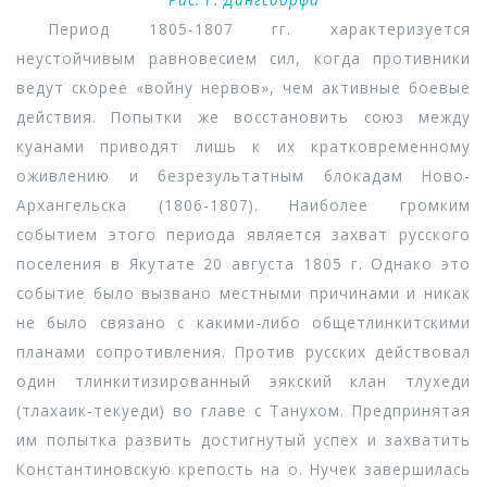
Период 1805-1807 гг. характеризуется
неустойчивым равновесием сил, когда противники
ведут скорее «войну нервов», чем активные боевые
действия. Попытки же восстановить союз между
куанами приводят лишь к их кратковременному
оживлению и безрезультатным блокадам Ново-
Архангельска (1806-1807). Наиболее громким
событием этого периода является захват русского
поселения в Якутате 20 августа 1805 г. Однако это
событие было вызвано местными причинами и никак
не было связано с какими-либо общетлинкитскими
планами сопротивления. Против русских действовал
один тлинкитизированный эякский клан тлухеди
(тлахаик-текуеди) во главе с Танухом. Предпринятая
им попытка развить достигнутый успех и захватить
Константиновскую крепость на о. Нучек завершилась