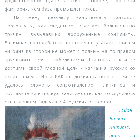
дружественном куане Стахин - скорее, торговая
фактория, чем база промышленников.
На смену промыслу мало-помалу приходит
торговля и, как следствие, исчезает большинство
причин, вызывавших вооруженные конфликты.
Взаимная враждебность постепенно угасает, причем
ни одна из сторон не может с полным на то правом
причислить себя к победителям. Тлинкиты так и не
достигли своей главной цели - изгнания русских со
своих земель. Но и РАК не добилась своего - ей не
удалось сломить сопротивление тлинкитов и
поставить их в полную зависимость, как то случилось
с населением Кадьяка и Алеутских островов.
Тойон
Нанкок
(Никита),
один из