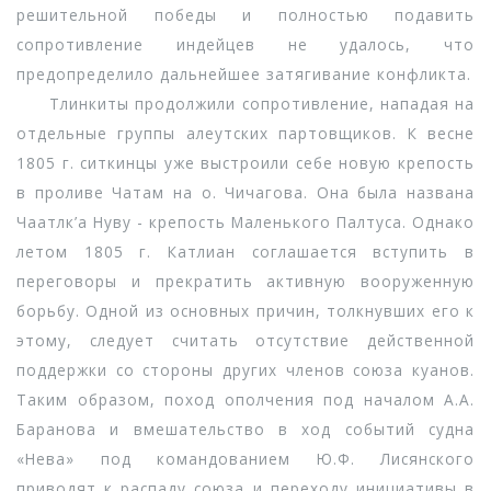
решительной победы и полностью подавить
сопротивление индейцев не удалось, что
предопределило дальнейшее затягивание конфликта.
Тлинкиты продолжили сопротивление, нападая на
отдельные группы алеутских партовщиков. К весне
1805 г. ситкинцы уже выстроили себе новую крепость
в проливе Чатам на о. Чичагова. Она была названа
Чаатлк’а Нуву - крепость Маленького Палтуса. Однако
летом 1805 г. Катлиан соглашается вступить в
переговоры и прекратить активную вооруженную
борьбу. Одной из основных причин, толкнувших его к
этому, следует считать отсутствие действенной
поддержки со стороны других членов союза куанов.
Таким образом, поход ополчения под началом А.А.
Баранова и вмешательство в ход событий судна
«Нева» под командованием Ю.Ф. Лисянского
приводят к распаду союза и переходу инициативы в