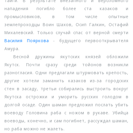
тайги. В результате внезапного и вероломного
нападения погибло более ста казаков и
промысловиков, в том числе опытные
землепроходцы Воин Шахов, Осип Галкин, Остафий
Михалевский. Только случай спас от верной смерти
Василия Пояркова
- будущего первооткрывателя
Амура.
Весной дружины якутских князей обложили
Якутск. Почти сразу среди тойонов возникли
разногласия. Одни предлагали штурмовать крепость,
другие хотели заманить казаков из-за городских
стен в засаду, третьи собирались выстроить вокруг
Якутска острожки и уморить русских голодом в
долгой осаде. Один шаман предложил послать убить
воеводу Головина раба с ножом в рукаве. Убийца
воеводы, конечно, и сам погибнет, рассуждал шаман,
но раба можно не жалеть.