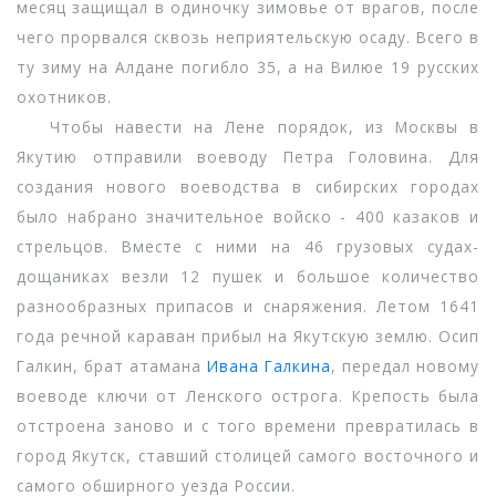
месяц защищал в одиночку зимовье от врагов, после
чего прорвался сквозь неприятельскую осаду. Всего в
ту зиму на Алдане погибло 35, а на Вилюе 19 русских
охотников.
Чтобы навести на Лене порядок, из Москвы в
Якутию отправили воеводу Петра Головина. Для
создания нового воеводства в сибирских городах
было набрано значительное войско - 400 казаков и
стрельцов. Вместе с ними на 46 грузовых судах-
дощаниках везли 12 пушек и большое количество
разнообразных припасов и снаряжения. Летом 1641
года речной караван прибыл на Якутскую землю. Осип
Галкин, брат атамана
Ивана Галкина
, передал новому
воеводе ключи от Ленского острога. Крепость была
отстроена заново и с того времени превратилась в
город Якутск, ставший столицей самого восточного и
самого обширного уезда России.