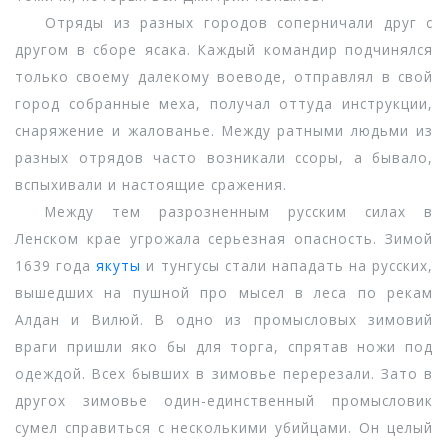
Отряды из разных городов соперничали друг с
другом в сборе ясака. Каждый командир подчинялся
только своему далекому воеводе, отправлял в свой
город собранные меха, получал оттуда инструкции,
снаряжение и жалованье. Между ратными людьми из
разных отрядов часто возникали ссоры, а бывало,
вспыхивали и настоящие сражения.
Между тем разрозненным русским силах в
Ленском крае угрожала серьезная опасность. Зимой
1639 года
якуты
и тунгусы стали нападать на русских,
вышедших на пушной про мысел в леса по рекам
Алдан и Вилюй. В одно из промысловых зимовий
враги пришли яко бы для торга, спрятав ножи под
одеждой. Всех бывших в зимовье перерезали. Зато в
другох зимовье один-единственный промысловик
сумел справиться с несколькими убийцами. Он целый