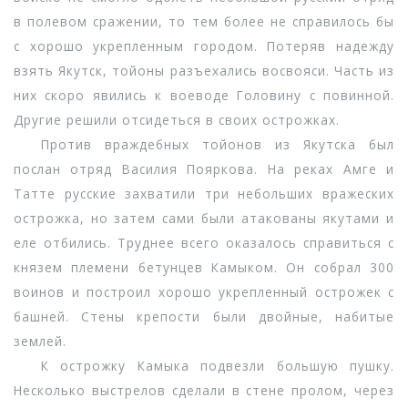
в полевом сражении, то тем более не справилось бы
с хорошо укрепленным городом. Потеряв надежду
взять Якутск, тойоны разъехались восвояси. Часть из
них скоро явились к воеводе Головину с повинной.
Другие решили отсидеться в своих острожках.
Против враждебных тойонов из Якутска был
послан отряд Василия Пояркова. На реках Амге и
Татте русские захватили три небольших вражеских
острожка, но затем сами были атакованы якутами и
еле отбились. Труднее всего оказалось справиться с
князем племени бетунцев Камыком. Он собрал 300
воинов и построил хорошо укрепленный острожек с
башней. Стены крепости были двойные, набитые
землей.
К острожку Камыка подвезли большую пушку.
Несколько выстрелов сделали в стене пролом, через