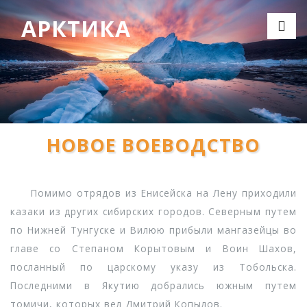
АРКТИКА
НОВОЕ ВОЕВОДСТВО
Помимо отрядов из Енисейска на Лену приходили
казаки из других сибирских городов. Северным путем
по Нижней Тунгуске и Вилюю прибыли мангазейцы во
главе со Степаном Корытовым и Воин Шахов,
посланный по царскому указу из Тобольска.
Последними в Якутию добрались южным путем
томичи, которых вел Дмитрий Копылов.