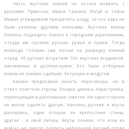
Часть якутских князей не хотела воевать с
русскими. Приятель Ивана Галкина Логуй и тойон
Мымак уговаривали прекратить осаду, за что едва не
были казнены другими князьями. Якутские воины
боялись подходить близко к городским укреплениям,
откуда им грозили русские ружья и пушки. Тогда
воевода Головин сам послал на разведку конный
отряд. 45 русских встретили 700 якутских всадников,
закованных в доспехи-куяки. Это были отборные
воины из племен одейцев, бетунцев и модутов.
Казаки предложили начать переговоры, но в
ответ полетели стрелы. Полдня длилась перестрелка,
переходящая в рукопашные схватки. Ни одна сторона
не могла одолеть другую. Наконец русские и якуты
разошлись, одни отошли за крепостные стены,
другие - в свой лагерь. Якуты поняли, что если их
войско не смогло одолеть небольшой русский отряд