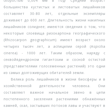
скоростью 0,004 мм в год! Средний возраст
большинства кустистых и листоватых лишайников
составляет 30-80 лет, отдельные экземпляры
доживают до 600 лет. Длительность жизни накипных
лишайников солиднее; имеются сведения о том, что
некоторые слоевища ризокарпона географического
(Rhizocarpon geographicum) имеют возраст около
четырех тысяч лет, а аспицилии серой (Aspicilia
cinerea) - 1000 лет. Таким образом, наряду с
секвойядендроном гигантским и сосной остистой
(представителями голосеменных растений) это одни
из самых долгоживущих обитателей земли.
Велика роль лишайников в жизни биосферы и в
хозяйственной деятельности человека. Они
составляют важное начальное звено в цепи
постепенного заселения растениями обнажённых
камней, скал, застывших потоков лавы и участвуют в