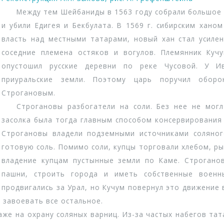
Между тем Шейбаниды в 1563 году собрали большое во
и убили Едигея и Бекбулата. В 1569 г. сибирским хано
власть над местными татарами, новый хан стал усилен
соседние племена остяков и вогулов. Племянник Куч
опустошил русские деревни по реке Чусовой. У 
приуральские земли. Поэтому царь поручил обор
Строгановым.
Строгановы разбогатели на соли. Без нее не могла
засолка была тогда главным способом консервирования 
Строгановы владели подземными источниками соляног
готовую соль. Помимо соли, купцы торговали хлебом, р
владение купцам пустынные земли по Каме. Строгано
пашни, строить города и иметь собственные военн
продвигались за Урал, но Кучум повернул это движение 
 завоевать все остальное.
 на охрану соляных варниц. Из-за частых набегов тат