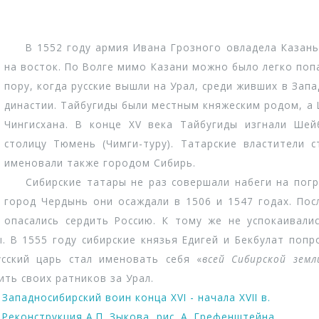
В 1552 году армия Ивана Грозного овладела Казанью
на восток. По Волге мимо Казани можно было легко попас
пору, когда русские вышли на Урал, среди живших в Зап
династии. Тайбугиды были местным княжеским родом, а
Чингисхана. В конце XV века Тайбугиды изгнали Ше
столицу Тюмень (Чимги-туру). Татарские властители 
именовали также городом Сибирь.
Сибирские татары не раз совершали набеги на погра
город Чердынь они осаждали в 1506 и 1547 годах. Пос
опасались сердить Россию. К тому же не успокаивал
. В 1555 году сибирские князья Едигей и Бекбулат поп
сский царь стал именовать себя «
всей Сибирской земл
ить своих ратников за Урал.
Западносибирский воин конца XVI - начала XVII в.
Реконструкция А.П. Зыкова, рис. А. Грефенштейна