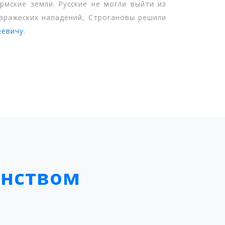
рмские земли. Русские не могли выйти из
т вражеских нападений, Строгановы решили
еевичу
.
анством