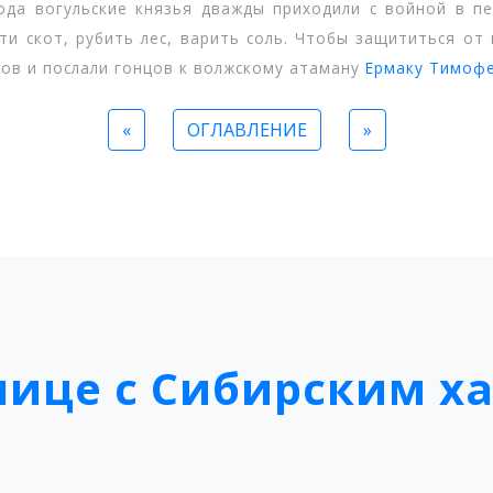
да вогульские князья дважды приходили с войной в пе
ти скот, рубить лес, варить соль. Чтобы защититься о
аков и послали гонцов к волжскому атаману
Ермаку Тимоф
«
ОГЛАВЛЕНИЕ
»
нице с Сибирским х