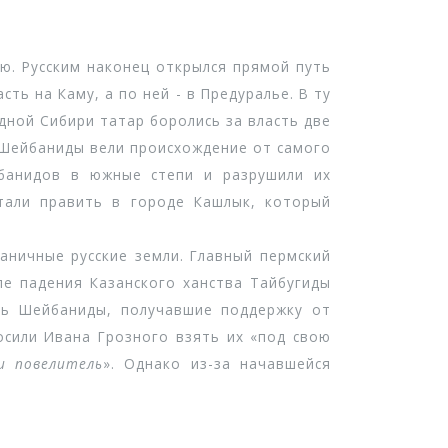
. Русским наконец открылся прямой путь
ть на Каму, а по ней - в Предуралье. В ту
адной Сибири татар боролись за власть две
 Шейбаниды вели происхождение от самого
йбанидов в южные степи и разрушили их
стали править в городе Кашлык, который
ничные русские земли. Главный пермский
ле падения Казанского ханства Тайбугиды
ись Шейбаниды, получавшие поддержку от
росили Ивана Грозного взять их «под свою
и повелитель
». Однако из-за начавшейся