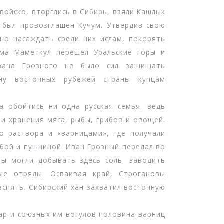
йско, вторглись в Сибирь, взяли Кашлык
м был провозглашен Кучум. Утвердив свою
но насаждать среди них ислам, покорять
ума Маметкул перешёл Уральские горы и
Ивана Грозного не было сил защищать
ону восточных рубежей страны купцам
 обойтись ни одна русская семья, ведь
и хранения мяса, рыбы, грибов и овощей.
о раствора и «варницами», где получали
ыбой и пушниной. Иван Грозный передал во
вы могли добывать здесь соль, заводить
ые отряды. Осваивая край, Строгановы
вспять. Сибирский хан захватил восточную
ар и союзных им вогулов половина варниц