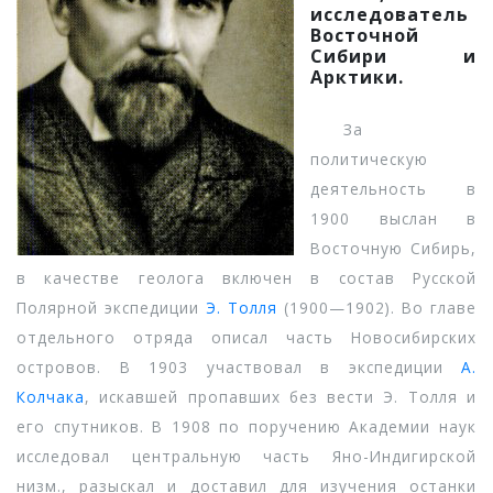
исследователь
Восточной
Сибири и
Арктики.
За
политическую
деятельность в
1900 выслан в
Восточную Сибирь,
в качестве геолога включен в состав Русской
Полярной экспедиции
Э. Толля
(1900—1902). Во главе
отдельного отряда описал часть Новосибирских
островов. В 1903 участвовал в экспедиции
А.
Колчака
, искавшей пропавших без вести Э. Толля и
его спутников. В 1908 по поручению Академии наук
исследовал центральную часть Яно-Индигирской
низм., разыскал и доставил для изучения останки