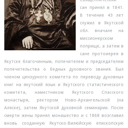
сан принял в 1841.
В течение 43 лет
служил в Якутской
обл. вначале на
миссионерском
поприще, а затем в
сане протоиерея в
Якутске благочинным, попечителем и председателем
попечительства о бедных духовного звания. Был
членом цензурного комитета по переводу духовных
книг на якутский язык и Якутского статистического
комитета, наместником Якутского Спасского
монастыря, ректором Ново-Архангельской (на
Аляске), затем Якутской духовной семинарии. После
смерти жены принял монашество и с 1868 возглавил
вновь созданную Якутско-Вилюйскую епископскую