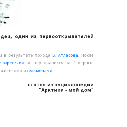
ходец, один из первооткрывателей
ии в результате похода
В. Атласова
. После
озыревским
он переправился на Северные
и жителями
ительменами
.
статья из энциклопедии
"Арктика - мой дом"