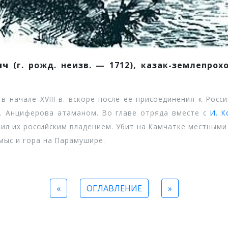
ич
(г. рожд. неизв. — 1712), казак-землепро
начале XVIII в. вскоре после ее присоединения к Росс
Д. Анциферова атаманом. Во главе отряда вместе с
И. К
вил их российским владением. Убит на Камчатке местным
с и гора на Парамушире.
«
ОГЛАВЛЕНИЕ
»