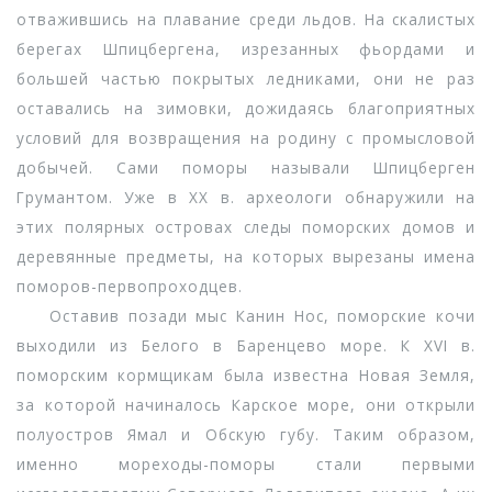
отважившись на плавание среди льдов. На скалистых
берегах Шпицбергена, изрезанных фьордами и
большей частью покрытых ледниками, они не раз
оставались на зимовки, дожидаясь благоприятных
условий для возвращения на родину с промысловой
добычей. Сами поморы называли Шпицберген
Грумантом. Уже в XX в. археологи обнаружили на
этих полярных островах следы поморских домов и
деревянные предметы, на которых вырезаны имена
поморов-первопроходцев.
Оставив позади мыс Канин Нос, поморские кочи
выходили из Белого в Баренцево море. К XVI в.
поморским кормщикам была известна Новая Земля,
за которой начиналось Карское море, они открыли
полуостров Ямал и Обскую губу. Таким образом,
именно мореходы-поморы стали первыми