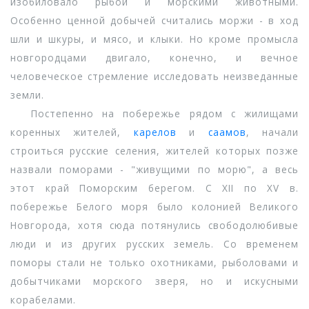
изобиловало рыбой и морскими животными.
Особенно ценной добычей считались моржи - в ход
шли и шкуры, и мясо, и клыки. Но кроме промысла
новгородцами двигало, конечно, и вечное
человеческое стремление исследовать неизведанные
земли.
Постепенно на побережье рядом с жилищами
коренных жителей,
карелов
и
саамов
, начали
строиться русские селения, жителей которых позже
назвали поморами - "живущими по морю", а весь
этот край Поморским берегом. С XII по XV в.
побережье Белого моря было колонией Великого
Новгорода, хотя сюда потянулись свободолюбивые
люди и из других русских земель. Со временем
поморы стали не только охотниками, рыболовами и
добытчиками морского зверя, но и искусными
корабелами.