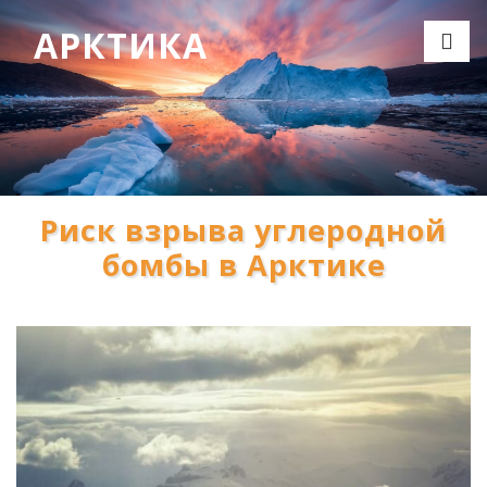
АРКТИКА
Риск взрыва углеродной
бомбы в Арктике