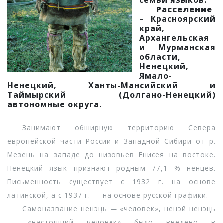
семьи языков.
Расселение
– Красноярский
край,
Архангельская
и Мурманская
области,
Ненецкий,
Ямало-
Ненецкий, Ханты-Мансийский и
Таймырский (Долгано-Ненецкий)
автономные округа.
Занимают обширную территорию Севера
европейской части России и Западной Сибири от р.
Мезень на западе до низовьев Енисея на востоке.
Ненецкий язык признают родным 77,1 % ненцев.
Письменность существует с 1932 г. на основе
латинской, а с 1937 г. — на основе русской графики.
Самоназвание ненэць — «человек», ненэй ненэць
— «настоящий человек» было введено в