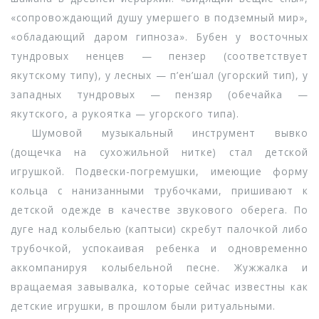
«сопровождающий душу умершего в подземный мир»,
«обладающий даром гипноза». Бубен у восточных
тундровых ненцев — пензер (соответствует
якутскому типу), у лесных — п’ен’шал (угорский тип), у
западных тундровых — пензяр (обечайка —
якутского, а рукоятка — угорского типа).
Шумовой музыкальный инструмент вывко
(дощечка на сухожильной нитке) стал детской
игрушкой. Подвески-погремушки, имеющие форму
кольца с нанизанными трубочками, пришивают к
детской одежде в качестве звукового оберега. По
дуге над колыбелью (каптыси) скребут палочкой либо
трубочкой, успокаивая ребенка и одновременно
аккомпанируя колыбельной песне. Жужжалка и
вращаемая завывалка, которые сейчас известны как
детские игрушки, в прошлом были ритуальными.