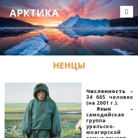
АРКТИКА
НЕНЦЫ
Численность
–
34 665 человек
(на 2001 г.).
Язык
–
самодийская
группа
уральско-
юкагирской