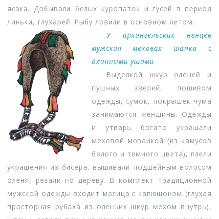
ясака. Добывали белых куропаток и гусей в период
линьки, глухарей. Рыбу ловили в основном летом.
У архангельских ненцев
мужская меховая шапка с
длинными ушами
Выделкой шкур оленей и
пушных зверей, пошивом
одежды, сумок, покрышек чума
занимаются женщины. Одежды
и утварь богато украшали
меховой мозаикой (из камусов
белого и темного цвета), плели
украшения из бисера, вышивали подшейным волосом
оленя, резали по дереву. В комплект традиционной
мужской одежды входит малица с капюшоном (глухая
просторная рубаха из оленьих шкур мехом внутрь),