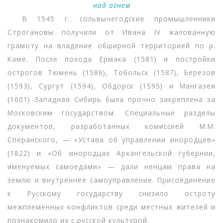
над огнем
В 1545 г. сольвычегодские промышленники
Строгановы получили от Ивана IV жалованную
грамоту на владение обширной территорией по р.
Каме. После похода Ермака (1581) и постройки
острогов Тюмень (1586), Тобольск (1587), Березов
(1593), Сургут (1594), Обдорск (1595) и Мангазея
(1601) Западная Сибирь была прочно закреплена за
Московским государством. Специальные разделы
документов, разработанных комиссией М.М.
Сперанского, — «Устава об управлении инородцев»
(1822) и «Об инородцах Архангельской губернии,
именуемых самоедами» — дали ненцам права на
землю и внутреннее самоуправление. Присоединение
к Русскому государству снизило остроту
межплеменных конфликтов среди местных жителей и
познакомило их с русской культурой.