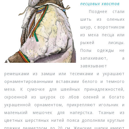
песцовых хвостов
Позднее стали
шить из оленьих
шкур, с воротником
из меха песца или
рыжей лисицы.
Полы одежды не
запахивают, а
завязывают
ремешками из замши или тесемками и украшают
орнаментированными вставками белого и темного
меха. К сумочке для швейных принадлежностей,
скроенной из шкурок со лбов оленей и богато
украшенной орнаментом, прикрепляют игольник и
маленький мешочек для наперстка. Тканые из
цветных шерстяных нитей пояса дополняли круглые
пряжки диаметром до 20 см. Женские шапки имеют