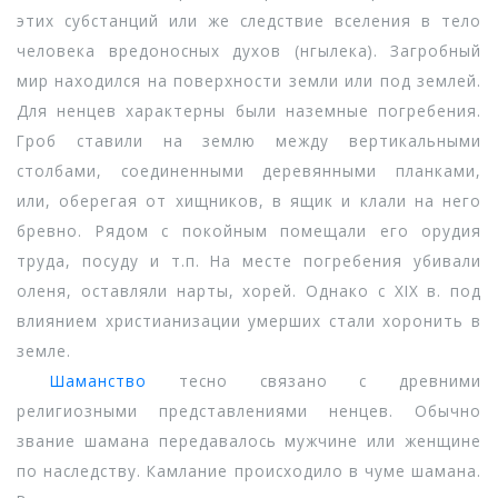
этих субстанций или же следствие вселения в тело
человека вредоносных духов (нгылека). Загробный
мир находился на поверхности земли или под землей.
Для ненцев характерны были наземные погребения.
Гроб ставили на землю между вертикальными
столбами, соединенными деревянными планками,
или, оберегая от хищников, в ящик и клали на него
бревно. Рядом с покойным помещали его орудия
труда, посуду и т.п. На месте погребения убивали
оленя, оставляли нарты, хорей. Однако с XIX в. под
влиянием христианизации умерших стали хоронить в
земле.
Шаманство
тесно связано с древними
религиозными представлениями ненцев. Обычно
звание шамана передавалось мужчине или женщине
по наследству. Камлание происходило в чуме шамана.