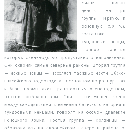
жизни ненцы
делятся на три
группы. Первую, и
основную (90 %),
составляют
тундровые ненцы,
главное занятие
которых оленеводство продуктивного направления.
Они освоили самые северные районы. Вторая группа
— лесные ненцы — населяет таежные части Обско-
Енисейского водораздела, в основном по рр. Пур, Таз
и Аган, промышляет транспортным оленеводством,
охотой, рыболовством. Они — связующее звено
между самодийскими племенами Саянского нагорья и
тундровыми ненцами, говорят на особом диалекте
ненецкого языка. Третья группа — колвинцы —
образовалась на европейском Севере в районе р.