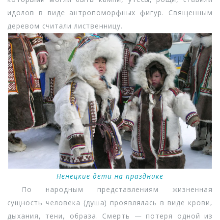
идолов в виде антропоморфных фигур. Священным
деревом считали лиственницу.
Ненецкие дети на празднике
По народным представлениям жизненная
сущность человека (душа) проявлялась в виде крови,
дыхания, тени, образа. Смерть — потеря одной из