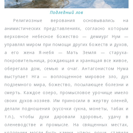
Подледный лов
Религиозные верования основывались на
анимистических представлениях, согласно которым
верховное небесное божество — демиург Нум —
управлял миром при помощи других божеств и духов,
а его жена Я-небя — Мать Земля — старуха-
покровительница, рождающая и хранящая все живое,
оберегала дом, семью и очаг. Антагонистом Нума
выступает Нга — воплощенное мировое зло, дух
подземного мира, божество, посылающее болезни и
смерть. Каждое озеро, промысловое урочище имело
своих духов-хозяев. Им приносили в жертву оленей,
делали подношения (кусочки сукна, монеты, табак и
т.п.), чтобы духи даровали здоровье, удачу в
оленеводстве и промысле. На священных местах,
которыми могли быть камни, утесы, рощи, ставили