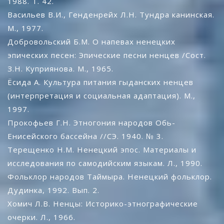
1988. Т. 42.
Васильев В.И., Генденрейх Л.Н. Тундра канинская.
М., 1977.
Добровольский Б.М. О напевах ненецких
эпических песен: Эпические песни ненцев /Cост.
З.Н. Куприянова. М., 1965.
Ёсида А. Культура питания гыданских ненцев
(интерпретация и социальная адаптация). М.,
1997.
Прокофьев Г.Н. Этногония народов Обь-
Енисейского бассейна //СЭ. 1940. № 3.
Терещенко Н.М. Ненецкий эпос. Материалы и
исследования по самодийским языкам. Л., 1990.
Фольклор народов Таймыра. Ненецкий фольклор.
Дудинка, 1992. Вып. 2.
Хомич Л.В. Ненцы: Историко-этнографические
очерки. Л., 1966.