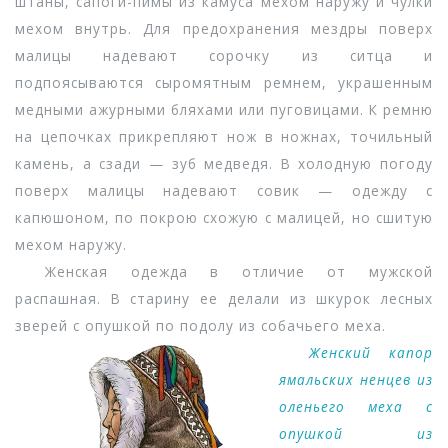
штаны, сапоги-пимы из камуса мехом наружу и чулки
мехом внутрь. Для предохранения мездры поверх
малицы надевают сорочку из ситца и
подпоясываются сыромятным ремнем, украшенным
медными ажурными бляхами или пуговицами. К ремню
на цепочках прикрепляют нож в ножнах, точильный
камень, а сзади — зуб медведя. В холодную погоду
поверх малицы надевают совик — одежду с
капюшоном, по покрою схожую с малицей, но сшитую
мехом наружу.
Женская одежда в отличие от мужской
распашная. В старину ее делали из шкурок лесных
зверей с опушкой по подолу из собачьего меха.
Женский капор
ямальских ненцев из
оленьего меха с
опушкой из