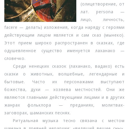
(олицетворение, от
лат. persona —
лицо, личность,
facere — делать) изложения, когда наряду с героями
действующим лицом является и сам сказ (мынеко).
Этот прием широко распространен в сказках, где
одушевленное существо именуется лаханако —
словечко.
Среди ненецких сказок (лаханако, вадако) есть
сказки о животных, волшебные, легендарные и
бытовые. Часто их персонажами выступают
божества, духи — хозяева местностей. Они же
являются главными действующими лицами и в других
жанрах фольклора — преданиях, молитвах-
заговорах, шаманских песнях.
Ритуальная музыка тесно связана с местом
шамана в древней иерархии: «видящий вещие сны»,