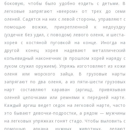
боковую, чтобы было удобно ездить с детьми. В
легковые запрягают «веером» от трех до семи
оленей. Садятся на них с левой стороны, управляют с
помощью вожжи, прикрепленной к недоуздку
(уздечке без удил, с поводом) левого оленя, и шеста-
хорея с костяной пуговкой на конце. Иногда на
другой конец хорея надевают металлический
копьевидный наконечник (в прошлом хорей наряду с
луком служил оружием). Упряжь изготовляют из кожи
оленя или морского зайца. В грузовые нарты
запрягают по два оленя, а из пяти-шести грузовых
нарт составляют караван (аргищ), привязывая
оленей цепочками или ремнями к передней нарте.
Каждый аргиш ведет седок на легковой нарте, часто
это бывают девочки-подростки, а рядом — мужчины
на легковых упряжках гонят стадо. Чтобы выловить с
помощью аркана нужных животных, делают