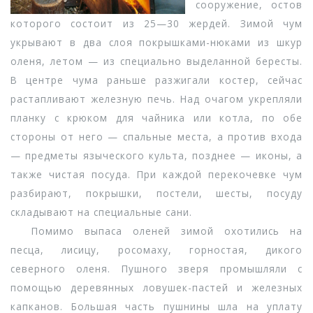
сооружение, остов
которого состоит из 25—30 жердей. Зимой чум
укрывают в два слоя покрышками-нюками из шкур
оленя, летом — из специально выделанной бересты.
В центре чума раньше разжигали костер, сейчас
растапливают железную печь. Над очагом укрепляли
планку с крюком для чайника или котла, по обе
стороны от него — спальные места, а против входа
— предметы языческого культа, позднее — иконы, а
также чистая посуда. При каждой перекочевке чум
разбирают, покрышки, постели, шесты, посуду
складывают на специальные сани.
Помимо выпаса оленей зимой охотились на
песца, лисицу, росомаху, горностая, дикого
северного оленя. Пушного зверя промышляли с
помощью деревянных ловушек-пастей и железных
капканов. Большая часть пушнины шла на уплату