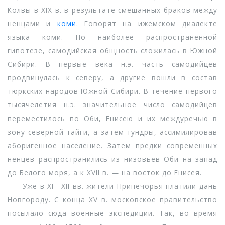
Колвы в XIX в. в результате смешанных браков между
ненцами и
коми
. Говорят на ижемском диалекте
языка коми. По наиболее распространенной
гипотезе, самодийская общность сложилась в Южной
Сибири. В первые века н.э. часть самодийцев
продвинулась к северу, а другие вошли в состав
тюркских народов Южной Сибири. В течение первого
тысячелетия н.э. значительное число самодийцев
переместилось по Оби, Енисею и их междуречью в
зону северной тайги, а затем тундры, ассимилировав
аборигенное население. Затем предки современных
ненцев распространились из низовьев Оби на запад
до Белого моря, а к XVII в. — на восток до Енисея.
Уже в XI—XII вв. жители Припечорья платили дань
Новгороду. С конца XV в. московское правительство
посылало сюда военные экспедиции. Так, во время