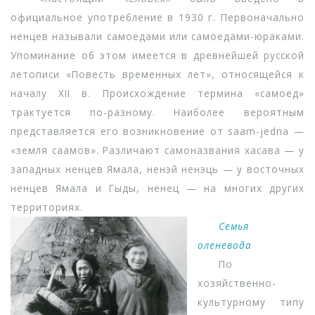
официальное употребление в 1930 г. Первоначально
ненцев называли самоедами или самоедами-юраками.
Упоминание об этом имеется в древнейшей русской
летописи «Повесть временных лет», относящейся к
началу XII в. Происхождение термина «самоед»
трактуется по-разному. Наиболее вероятным
представляется его возникновение от saam-jedna —
«земля саамов». Различают самоназвания хасава — у
западных ненцев Ямала, ненэй ненэць — у восточных
ненцев Ямала и Гыды, ненец — на многих других
территориях.
Семья
оленевода
По
хозяйственно-
культурному типу