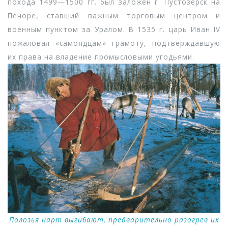
похода 1499—1500 гг. был заложен г. Пустозерск на
Печоре, ставший важным торговым центром и
военным пунктом за Уралом. В 1535 г. царь Иван IV
пожаловал «самоядцам» грамоту, подтверждавшую
их права на владение промысловыми угодьями.
Полозья нарт выгибают, предварительно разогрев их