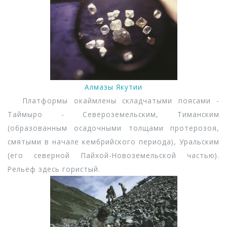
Алмазы Якутии
Платформы окаймлены складчатыми поясами -
Таймыро - Североземельским, Тиманским
(образованным осадочными толщами протерозоя,
смятыми в начале кембрийского периода), Уральским
(его северной Пайхой-Новоземельской частью).
Рельеф здесь гористый.