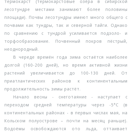
термокарст (термокарстовые озёра в сибирской
лесотундре местами занимают более половины
площади). Почвы лесотундры имеют много общего с
почвами как тундры, так и северной тайги. Однако
по сравнению с тундрой усиливается подзоло- и
торфообразование. Почвенный покров пёстрый,
неоднородный.
В череде времён года зима остаётся наиболее
долгой (160-200 дней), но время активной жизни
растений увеличивается до 100-130 дней. От
приатлантических районов к континентальным
продолжительность зимы растёт.
Начало весны - снеготаяние - наступает с
переходом средней температуры через -5°С (в
континентальных районах - в первых числах мая, на
Кольском полуострове – почти на месяц раньше).
Водоёмы освобождаются ото льда, оттаивает