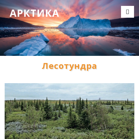
АРКТИКА
Лесотундра