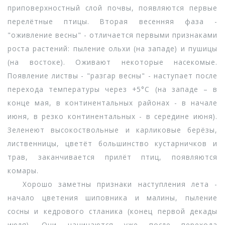
приповерхностный слой почвы, появляются первые
перелётные птицы. Вторая весенняя фаза -
"оживление весны" - отличается первыми признаками
роста растений: пыление ольхи (на западе) и пушицы
(на востоке). Оживают некоторые насекомые.
Появление листвы - "разгар весны" - наступает после
перехода температуры через +5°С (на западе – в
конце мая, в континентальных районах - в начале
июня, в резко континентальных - в середине июня).
Зеленеют высокоствольные и карликовые берёзы,
лиственницы, цветёт большинство кустарничков и
трав, заканчивается прилёт птиц, появляются
комары.
Хорошо заметны признаки наступления лета -
начало цветения шиповника и малины, пыление
сосны и кедрового стланика (конец первой декады
июля). Они начинаются уже после перехода