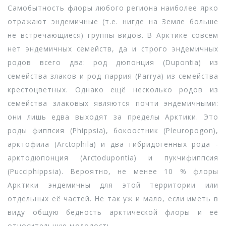
Самобытность флоры любого региона наиболее ярко
отражают эндемичные (т.е. нигде на Земле больше
не встречающиеся) группы видов. В Арктике совсем
нет эндемичных семейств, да и строго эндемичных
родов всего два: род дюпонция (Dupontia) из
семейства злаков и род паррия (Parrya) из семейства
крестоцветных. Однако ещё несколько родов из
семейства злаковых являются почти эндемичными:
они лишь едва выходят за пределы Арктики. Это
роды фиппсия (Phippsia), бокоостник (Pleuropogon),
арктофила (Arctophila) и два гибридогенных рода -
арктодюпонция (Arctodupontia) и пукчифиппсия
(Pucciphippsia). Вероятно, не менее 10 % флоры
Арктики эндемичны для этой территории или
отдельных её частей. Не так уж и мало, если иметь в
виду общую бедность арктической флоры и её
относительную молодость.