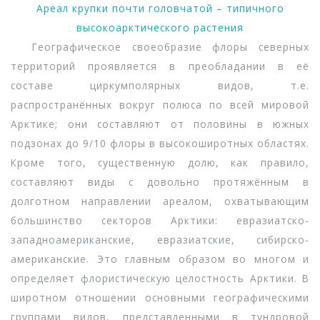
Ареал крупки почти головчатой – типичного
высокоарктического растения
Географическое своеобразие флоры северных
территорий проявляется в преобладании в её
составе циркумполярных видов, т.е.
распространённых вокруг полюса по всей мировой
Арктике; они составляют от половины в южных
подзонах до 9/10 флоры в высокоширотных областях.
Кроме того, существенную долю, как правило,
составляют виды с довольно протяжённым в
долготном направлении ареалом, охватывающим
большинство секторов Арктики: евразиатско-
западноамериканские, евразиатские, сибирско-
американские. Это главным образом во многом и
определяет флористическую целостность Арктики. В
широтном отношении основными географическими
группами видов, представленными в тундровой