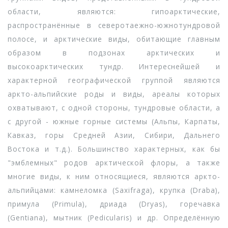
области, являются: гипоарктические,
распространённые в северотаежно-южнотундровой
полосе, и арктические виды, обитающие главным
образом в подзонах арктических и
высокоарктических тундр. Интереснейшей и
характерной географической группой являются
аркто-альпийские роды и виды, ареалы которых
охватывают, с одной стороны, тундровые области, а
с другой - южные горные системы (Альпы, Карпаты,
Кавказ, горы Средней Азии, Сибири, Дальнего
Востока и т.д.). Большинство характерных, как бы
"эмблемных" родов арктической флоры, а также
многие виды, к ним относящиеся, являются аркто-
альпийцами: камнеломка (Saxifraga), крупка (Draba),
примула (Primula), дриада (Dryas), горечавка
(Gentiana), мытник (Pedicularis) и др. Определённую