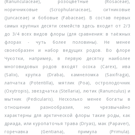
(Ranunculaceae), розоцветные (Rosaceae),
норичниковые (Scrophulariaceae), ситниковые
(Juncaceae) и бобовые (Fabaceae). В состав первых
самых крупных десяти семейств здесь входит от 2/3
до 3/4 всех видов флоры (для сравнения: в таёжных
флорах - чуть более половины). Не менее
своеобразен и набор ведущих родов. Во флоре
Чукотки, например, в первую десятку наиболее
многовидовых родов входят осока (Carex), ива
(Salix), крупка (Draba), камнеломка (Saxifraga),
лапчатка (Potentilla), мятлик (Poa), остролодочник
(Oxytropis), звездчатка (Stellaria), лютик (Ranunculus) и
мытник (Pedicularis). Несколько менее богаты в
отношении разнообразия, но чрезвычайно
характерны для арктической флоры такие роды, как
дриада, или куропаточья трава (Dryas), мак (Papaver),
горечавка (Gentiana), примула (Primula).