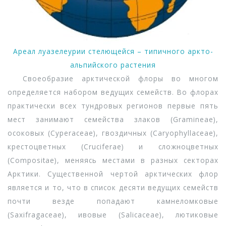
Ареал луазелеурии стелющейся – типичного аркто-
альпийского растения
Своеобразие арктической флоры во многом
определяется набором ведущих семейств. Во флорах
практически всех тундровых регионов первые пять
мест занимают семейства злаков (Gramineae),
осоковых (Cyperaceae), гвоздичных (Caryophyllaceae),
крестоцветных (Cruciferae) и сложноцветных
(Compositae), меняясь местами в разных секторах
Арктики. Существенной чертой арктических флор
является и то, что в список десяти ведущих семейств
почти везде попадают камнеломковые
(Saxifragaceae), ивовые (Salicaceae), лютиковые