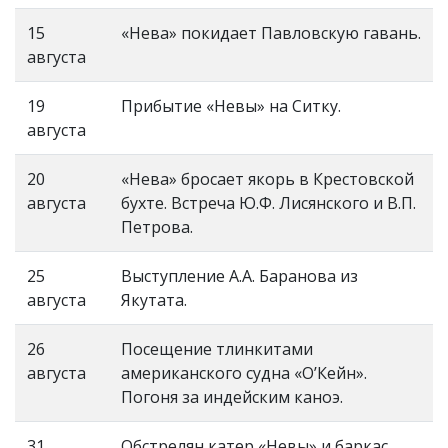
15
«Нева» покидает Павловскую гавань.
августа
19
Прибытие «Невы» на Ситку.
августа
20
«Нева» бросает якорь в Крестовской
августа
бухте. Встреча Ю.Ф. Лисянского и В.П.
Петрова.
25
Выступление А.А. Баранова из
августа
Якутата.
26
Посещение тлинкитами
августа
американского судна «О’Кейн».
Погоня за индейским каноэ.
31
Обстрелян катер «Невы» и баркас