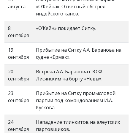
августа
«О’Кейна». Ответный обстрел
индейского каноэ.
8
«О’Кейн» покидает Ситку.
сентября
19
Прибытие на Ситку А.А. Баранова на
сентября
судне «Ермак».
20
Встреча А.А. Баранова с Ю.Ф.
сентября
Лисянским на борту «Невы».
23
Прибытие на Ситку промысловой
сентября
партии под командованием И.А.
Кускова.
24
Нападение тлинкитов на алеутских
сентября
партовщиков.