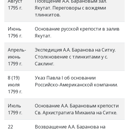
Август
Посещение А.А. Барановым зал.
1795 г.
Якутат. Переговоры с вождями
тлинкитов.
Июнь
Основание русской крепости в залив
1796 г.
Якутат.
Апрель-
Экспедиция А.А. Баранова на Ситку.
июнь
Столкновение с тлинкитами у с.
1799 г.
Саклинг.
8 (19)
Указ Павла I об основании
июля
Российско-Американской компании.
1799 г.
Июль
Основание А.А. Барановым крепости
1799 г.
Св. Архистратига Михаила на Ситке.
22
Возвращение А.А. Баранова на