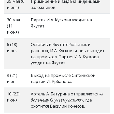
25 мая (6
Примирение и выдача индейцами
июня)
заложников.
30 мая
Партия И.А. Кускова уходит на
(11
Якутат.
июня)
6 (18)
Оставив в Якутате больных и
июня
раненых, И.А. Кусков вновь выходит
на промысел. Партия И.А. Кускова
уходит на Якутат.
9 (21)
Выход на промысле Ситхинской
июня
партии И. Урбанова.
10 (22)
Артель А. Батурина отправляется «
к
июня
дальнему Сиучьему камню
», где
охотится Василий Кочесов.