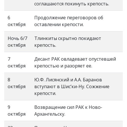
соглашаются покинуть крепость.
6
Продолжение переговоров об
октября
оставлении крепости.
Ночь 6/7
Тлинкиты скрытно покидают
октября
крепость.
7
Десант РАК овладевает опустевшей
октября
крепостью и разоряет ее.
8
Ю.Ф. Лисянский и А.А. Баранов
октября
вступают в Шис’ки-Ну. Сожжение
крепости.
9
Возвращение сил РАК к Ново-
октября
Архангельску.