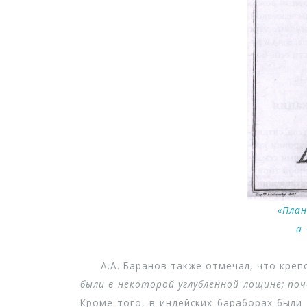
«План
а 
А.А. Баранов также отмечал, что крепо
были в некоторой углубленной лощине; по
Кроме того, в индейских бараборах были 