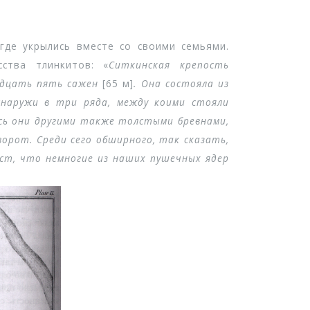
де укрылись вместе со своими семьями.
ства тлинкитов: «
Ситкинская крепость
идцать пять сажен
[65 м]
. Она состояла из
снаружи в три ряда, между коими стояли
ись они другими также толстыми бревнами,
ворот. Среди сего обширного, так сказать,
лст, что немногие из наших пушечных ядер