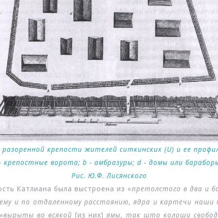
 разоренной крепости жителей ситкинских (U) и ее профил
- крепостные ворота; b - амбразуры; d - домы или барабор
Рис. Ю.Ф. Лисянского
сть Катлиана была выстроена из «
претолстого в два и б
чему и по отдаленному расстоянию, ядра и картечи наши
«
вырыты во всякой
[из них]
ямы, так што колоши свобод