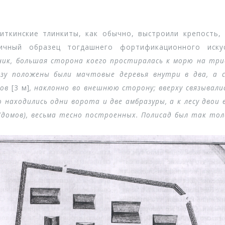
кинские тлинкиты, как обычно, выстроили крепость, г
ичный образец тогдашнего фортификационного искус
ник, большая сторона коего простиралась к морю на тр
изу положены были мачтовые деревья внутри в два, а 
ов
[3 м]
, наклонно во внешнюю сторону; вверху связывал
 находились одни ворота и две амбразуры, а к лесу двои 
домов), весьма тесно построенных. Полисад был так то