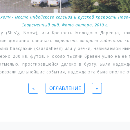
холм - место индейского селения и русской крепости Ново-
Современный вид. Фото автора, 2010 г.
(Shis’gi Noow), или Крепость Молодого Деревца, та
ание дословно означало «
крепость второго годичного ко
 близ Каасдахин (Kaasdaheen) или у речки, называемой н
ерно 200 кв. футов, и около тысячи бревен ушло на ее
отмелью, простиравшейся далеко в бухту. Была надежд
 показали дальнейшие события, надежда эта была вполне 
«
ОГЛАВЛЕНИЕ
»