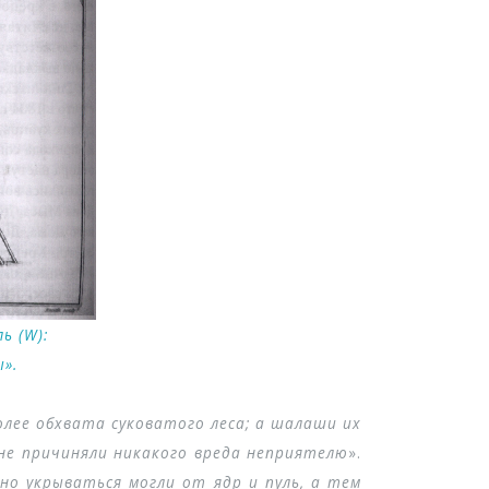
ь (W):
ы».
олее обхвата суковатого леса; а шалаши их
 не причиняли никакого вреда неприятелю
».
но укрываться могли от ядр и пуль, а тем