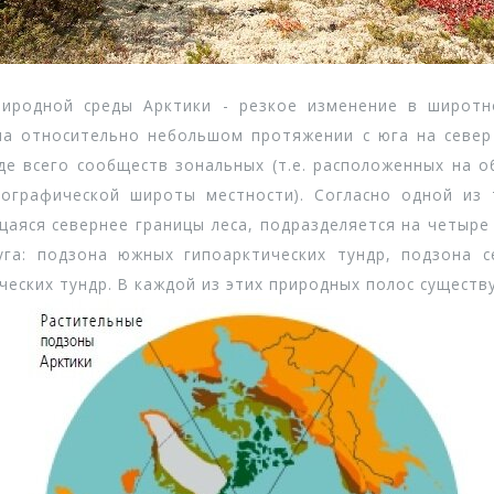
одной среды Арктики - резкое изменение в широтно
 на относительно небольшом протяжении с юга на север
де всего сообществ зональных (т.е. расположенных на о
еографической широты местности). Согласно одной из
щаяся севернее границы леса, подразделяется на четыр
га: подзона южных гипоарктических тундр, подзона с
ческих тундр. В каждой из этих природных полос существ