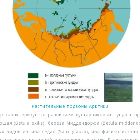
Растительные подзоны Арктики
характеризуется развитием кустарниковых тундр с пре
ощая (Betula exilis), берёза Миддендорфа (Betula middend
х видов ив: ива седая (Salix glauca), ива филиколистная (Sa
асто называют подзоной кустарниковых тундр. В некоторы