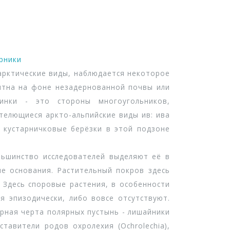
рники
рктические виды, наблюдается некоторое
ятна на фоне незадернованной почвы или
нинки - это стороны многоугольников,
телющиеся аркто-альпийские виды ив: ива
., а кустарничковые берёзки в этой подзоне
ьшинство исследователей выделяют её в
ые основания. Растительный покров здесь
 Здесь споровые растения, в особенности
я эпизодически, либо вовсе отсутствуют.
ерная черта полярных пустынь - лишайники
тавители родов охролехия (Ochrolechia),