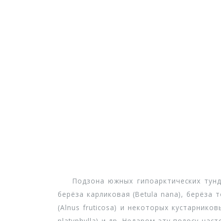
Подзона южных гипоарктических тундр 
берёза карликовая (Betula nana), берёза т
(Alnus fruticosa) и некоторых кустарниковы
platyphylla) и др. Недаром эту полосу ч