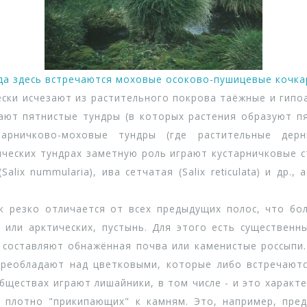
да здесь встречаются моховые осоково-пушицевые кочка
ки исчезают из растительного покрова таёжные и гипоа
ают пятнистые тундры (в которых растения образуют п
тарничково-моховые тундры (где растительные дер
ческих тундрах заметную роль играют кустарничковые с
(Salix nummularia), ива сетчатая (Salix reticulata) и др
резко отличается от всех предыдущих полос, что бол
 или арктических, пустынь. Для этого есть существенн
составляют обнажённая почва или каменистые россыпи.
преобладают над цветковыми, которые либо встречаютс
ществах играют лишайники, в том числе - и это характ
плотно "прикипающих" к камням. Это, например, предс