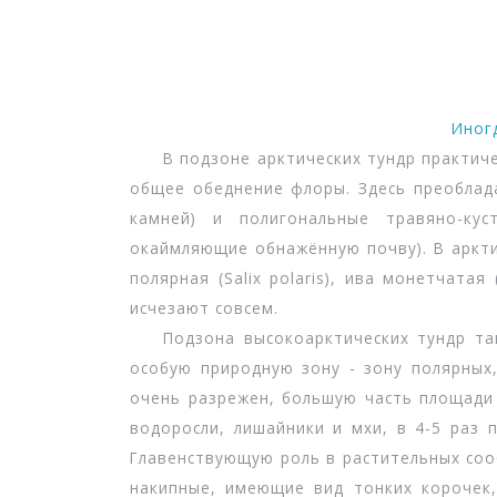
Иног
В подзоне арктических тундр практичес
общее обеднение флоры. Здесь преоблад
камней) и полигональные травяно-кус
окаймляющие обнажённую почву). В аркти
полярная (Salix polaris), ива монетчатая 
исчезают совсем.
Подзона высокоарктических тундр так 
особую природную зону - зону полярных,
очень разрежен, большую часть площади 
водоросли, лишайники и мхи, в 4-5 раз 
Главенствующую роль в растительных сооб
накипные, имеющие вид тонких корочек, 