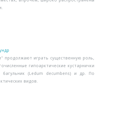
и.
ундр
" продолжают играть существенную роль,
гочисленные гипоарктические кустарнички
ia), багульник (Ledum decumbens) и др. По
ктических видов.