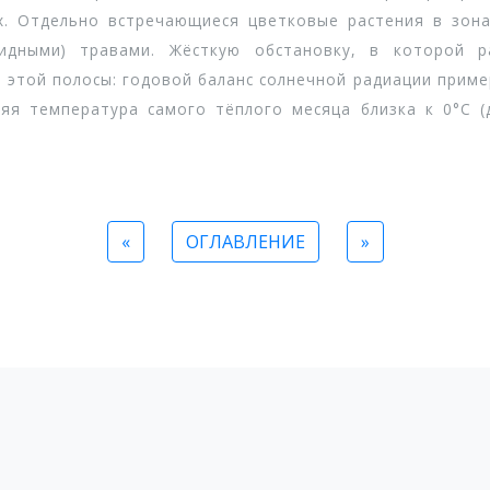
гих. Отдельно встречающиеся цветковые раcтения в зон
видными) травами. Жёсткую обстановку, в которой р
этой полосы: годовой баланс солнечной радиации пример
няя температура самого тёплого месяца близка к 0°С 
«
ОГЛАВЛЕНИЕ
»