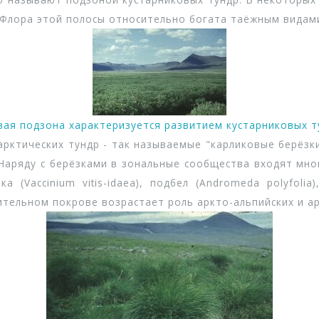
Флора этой полосы относительно богата таёжным видам
вая подзона характеризуется развитием кустарниковых т
ктических тундр - так называемые "карликовые берёзки
Наряду с берёзками в зональные сообщества входят мно
ика (Vaccinium vitis-idaea), подбел (Andromeda polyfol
тельном покрове возрастает роль аркто-альпийских и ар