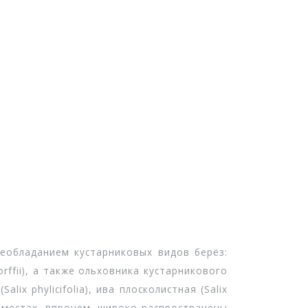
обладанием кустарниковых видов берёз:
orffii), а также ольховника кустарникового
lix phylicifolia), ива плосколистная (Salix
х местах, впрочем, широко распространены