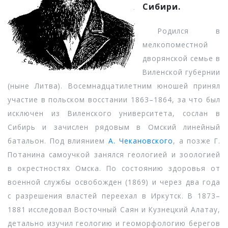
Сибири.
Родился в
мелкопоместной
дворянской семье в
Виленской губернии
(ныне Литва). Восемнадцатилетним юношей принял
участие в польском восстании 1863–1864, за что был
исключен из Виленского университета, сослан в
Сибирь и зачислен рядовым в Омский линейный
батальон. Под влиянием
А. Чекановского
, а позже Г.
Потанина самоучкой занялся геологией и зоологией
в окрестностях Омска. По состоянию здоровья от
военной службы освобожден (1869) и через два года
с разрешения властей переехал в Иркутск. В 1873–
1881 исследовал Восточный Саян и Кузнецкий Алатау,
детально изучил геологию и геоморфологию берегов