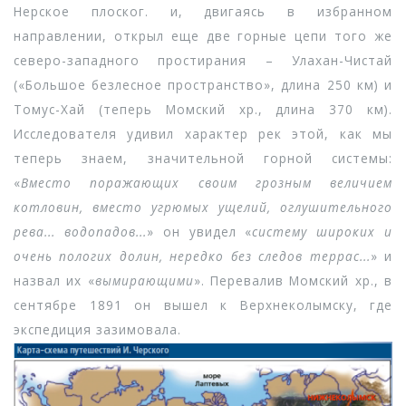
Нерское плоског. и, двигаясь в избранном
направлении, открыл еще две горные цепи того же
северо-западного простирания – Улахан-Чистай
(«Большое безлесное пространство», длина 250 км) и
Томус-Хай (теперь Момский хр., длина 370 км).
Исследователя удивил характер рек этой, как мы
теперь знаем, значительной горной системы:
«
Вместо поражающих своим грозным величием
котловин, вместо угрюмых ущелий, оглушительного
рева... водопадов...
» он увидел «
систему широких и
очень пологих долин, нередко без следов террас...
» и
назвал их «
вымирающими
». Перевалив Момский хр., в
сентябре 1891 он вышел к Верхнеколымску, где
экспедиция зазимовала.