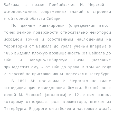
Байкала, а позже Прибайкалья. И. Черский –
основоположник современных знаний о строении
этой горной области Сибири.
По данным нивелировки (определения высот
точек земной поверхности относительно некоторой
исходной точки) и собственным наблюдениям на
территории от Байкала до Урала ученый впервые в
1885 выделил плоскую возвышенность (от Байкала до
Оби) и Западно-Сибирскую низм. (название
принадлежит ему) – от Оби до Урала. В том же году
И. Черский по приглашению АН переехал в Петербург.
В 1891 АН поставила И. Черского во главе
экспедиции для исследования Якутии. Весной он с
женой М. Черской (зоологом) и 12-летним сыном,
которому отводилась роль коллектора, выехал из
Петербурга. В дороге он заболел и настолько ослаб,