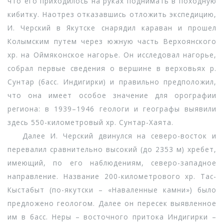
что его приходилось на руках поднимать в походную
кибитку. Наотрез отказавшись отложить экспедицию,
И. Черский в Якутске снарядил караван и прошел
Колымским путем через южную часть Верхоянского
хр. на Оймяконское нагорье. Он исследовал нагорье,
собрал первые сведения о вершине в верховьях р.
Сунтар (басс. Индигирки) и правильно предположил,
что она имеет особое значение для орографии
региона: в 1939–1946 геологи и географы выявили
здесь 550-километровый хр. Сунтар-Хаята.
Далее И. Черский двинулся на северо-восток и
перевалил сравнительно высокий (до 2353 м) хребет,
имеющий, по его наблюдениям, северо-западное
направление. Название 200-километрового хр. Тас-
Кыстабыт (по-якутски – «Наваленные камни») было
предложено геологом. Далее он пересек выявленное
им в басс. Неры – восточного притока Индигирки –