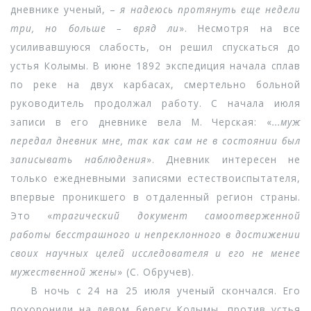
дневнике ученый, –
я надеюсь протянуть еще недели
три, но больше – вряд ли
». Несмотря на все
усиливавшуюся слабость, он решил спускаться до
устья Колымы. В июне 1892 экспедиция начала сплав
по реке на двух карбасах, смертельно больной
руководитель продолжал работу. С начала июля
записи в его дневнике вела М. Черская: «
...муж
передал дневник мне, так как сам не в состоянии был
записывать наблюдения
». Дневник интересен не
только ежедневными записями естествоиспытателя,
впервые проникшего в отдаленный регион страны.
Это «
трагический документ самоотверженной
работы бесстрашного и непреклонного в достижении
своих научных целей исследователя и его не менее
мужественной жены
» (С. Обручев).
В ночь с 24 на 25 июля ученый скончался. Его
похоронили на левом берегу Колымы, против устья